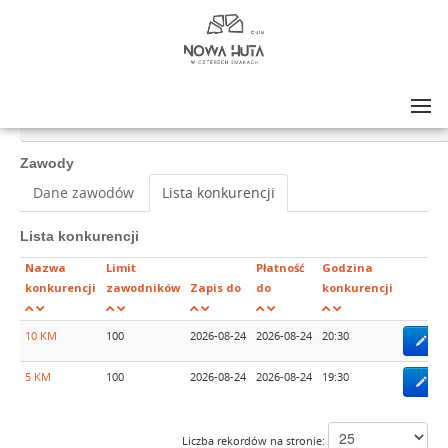
Lista zawodów
>
NOWA HUTA W CZTERECH SMAKACH LATO BIEG NOCNY 2026
Zawody
Dane zawodów
Lista konkurencji
Lista konkurencji
Nazwa
Limit
Płatność
Godzina
konkurencji
zawodników
Zapis do
do
konkurencji
10 KM
100
2026-08-24
2026-08-24
20:30
Zap
5 KM
100
2026-08-24
2026-08-24
19:30
Zap
Liczba rekordów na stronie: