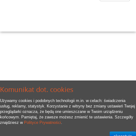
Komunikat dot. cookies
Używamy cookies i podobnych technologii m.in. w celach: świadczenia
usług, reklamy, statystyk. Korzystanie z witryny bez zmiany ustawień Twojej
przeglądarki oznacza, że będą one umieszczane w Twoim urządzeniu
końcowym. Pamiętaj, że zawsze możesz zmienić te ustawienia. Szczegóły
znajdziesz w
Polityce Prywatności
.