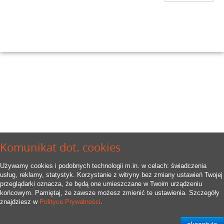
Komunikat dot. cookies
Używamy cookies i podobnych technologii m.in. w celach: świadczenia
usług, reklamy, statystyk. Korzystanie z witryny bez zmiany ustawień Twojej
przeglądarki oznacza, że będą one umieszczane w Twoim urządzeniu
końcowym. Pamiętaj, że zawsze możesz zmienić te ustawienia. Szczegóły
znajdziesz w
Polityce Prywatności
.