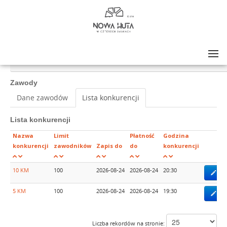
Lista zawodów
>
NOWA HUTA W CZTERECH SMAKACH LATO BIEG NOCNY 2026
Zawody
Dane zawodów
Lista konkurencji
Lista konkurencji
Nazwa
Limit
Płatność
Godzina
konkurencji
zawodników
Zapis do
do
konkurencji
10 KM
100
2026-08-24
2026-08-24
20:30
Zap
5 KM
100
2026-08-24
2026-08-24
19:30
Zap
Liczba rekordów na stronie: