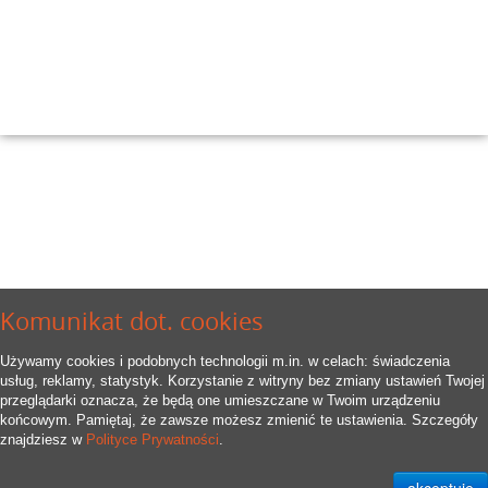
Komunikat dot. cookies
Używamy cookies i podobnych technologii m.in. w celach: świadczenia
usług, reklamy, statystyk. Korzystanie z witryny bez zmiany ustawień Twojej
przeglądarki oznacza, że będą one umieszczane w Twoim urządzeniu
końcowym. Pamiętaj, że zawsze możesz zmienić te ustawienia. Szczegóły
znajdziesz w
Polityce Prywatności
.