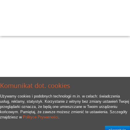
Komunikat dot. cookies
Używamy cookies i podobnych technologii m.in. w celach: świadczenia
usług, reklamy, statystyk. Korzystanie z witryny bez zmiany ustawień Twojej
przeglądarki oznacza, że będą one umieszczane w Twoim urządzeniu
końcowym. Pamiętaj, że zawsze możesz zmienić te ustawienia. Szczegóły
znajdziesz w
Polityce Prywatności
.