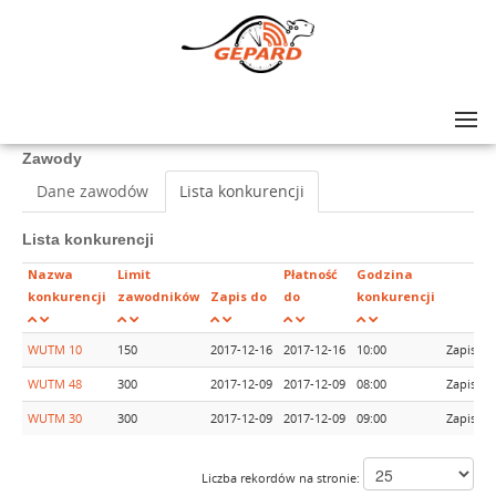
Lista zawodów
>
Winter Trail Małopolska 2017
Zawody
Dane zawodów
Lista konkurencji
Lista konkurencji
Nazwa
Limit
Płatność
Godzina
konkurencji
zawodników
Zapis do
do
konkurencji
WUTM 10
150
2017-12-16
2017-12-16
10:00
Zapisy 
WUTM 48
300
2017-12-09
2017-12-09
08:00
Zapisy 
WUTM 30
300
2017-12-09
2017-12-09
09:00
Zapisy 
Liczba rekordów na stronie: