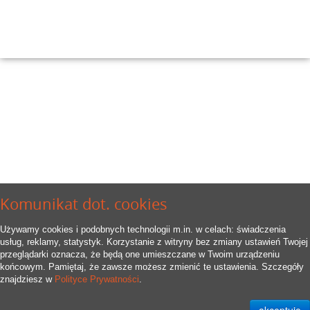
Komunikat dot. cookies
Używamy cookies i podobnych technologii m.in. w celach: świadczenia
usług, reklamy, statystyk. Korzystanie z witryny bez zmiany ustawień Twojej
przeglądarki oznacza, że będą one umieszczane w Twoim urządzeniu
końcowym. Pamiętaj, że zawsze możesz zmienić te ustawienia. Szczegóły
znajdziesz w
Polityce Prywatności
.