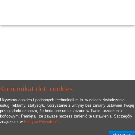
Komunikat dot. cookies
Używamy cookies i podobnych technologii m.in. w celach: świadczenia
usług, reklamy, statystyk. Korzystanie z witryny bez zmiany ustawień Twojej
przeglądarki oznacza, że będą one umieszczane w Twoim urządzeniu
końcowym. Pamiętaj, że zawsze możesz zmienić te ustawienia. Szczegóły
znajdziesz w
Polityce Prywatności
.