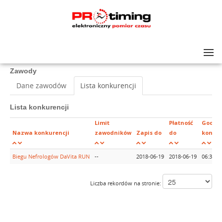
Lista zawodów
>
4 Biegu Nefrologów DaVita RUN
Zawody
Dane zawodów
Lista konkurencji
Lista konkurencji
Limit
Płatność
Godzi
Nazwa konkurencji
zawodników
Zapis do
do
konkur
Biegu Nefrologów DaVita RUN
--
2018-06-19
2018-06-19
06:30
Liczba rekordów na stronie: