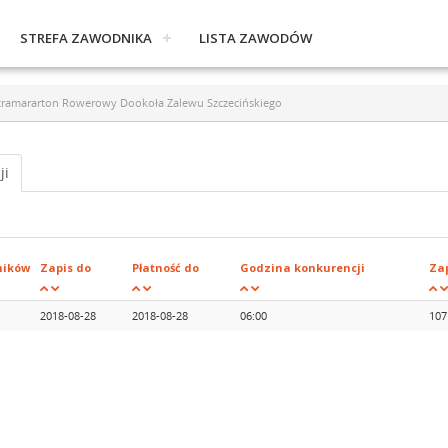
STREFA ZAWODNIKA
LISTA ZAWODÓW
Ultramararton Rowerowy Dookoła Zalewu Szczecińskiego
ji
ników
Zapis do
Płatność do
Godzina konkurencji
Za
2018-08-28
2018-08-28
06:00
107