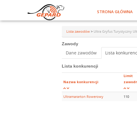
STRONA GŁÓWNA
Lista zawodów
>
Ultra Gryfus Turystyczny 
Zawody
Dane zawodów
Lista konkurenc
Lista konkurencji
Limit
Nazwa konkurencji
zawod
Ultramararton Rowerowy
110