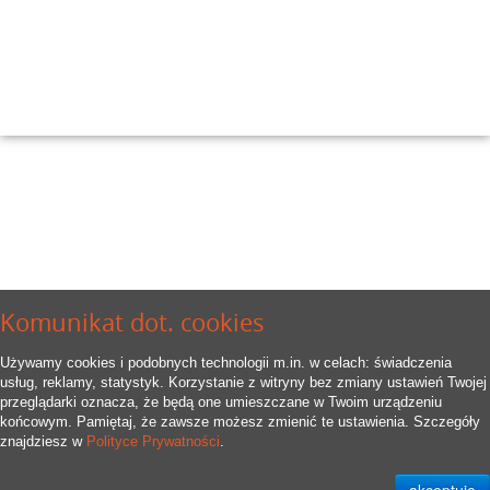
Komunikat dot. cookies
Używamy cookies i podobnych technologii m.in. w celach: świadczenia
usług, reklamy, statystyk. Korzystanie z witryny bez zmiany ustawień Twojej
przeglądarki oznacza, że będą one umieszczane w Twoim urządzeniu
końcowym. Pamiętaj, że zawsze możesz zmienić te ustawienia. Szczegóły
znajdziesz w
Polityce Prywatności
.