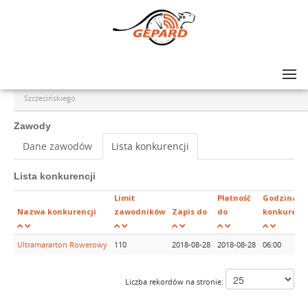
Lista zawodów
>
Ultra Gryfus Turystyczny Ultramararton Rowerowy Dookoła Zalewu
Szczecińskiego
Zawody
Dane zawodów
Lista konkurencji
Lista konkurencji
Limit
Płatność
Godzina
Nazwa konkurencji
zawodników
Zapis do
do
konkurencj
Ultramararton Rowerowy
110
2018-08-28
2018-08-28
06:00
Liczba rekordów na stronie: