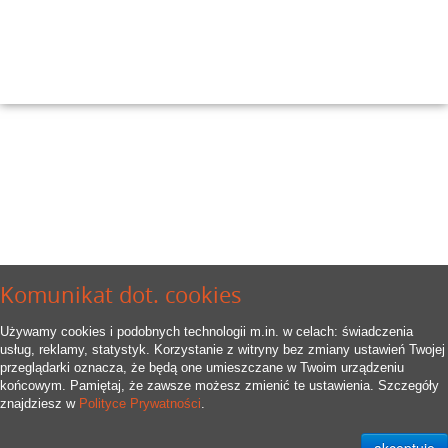
Komunikat dot. cookies
Używamy cookies i podobnych technologii m.in. w celach: świadczenia
usług, reklamy, statystyk. Korzystanie z witryny bez zmiany ustawień Twojej
przeglądarki oznacza, że będą one umieszczane w Twoim urządzeniu
końcowym. Pamiętaj, że zawsze możesz zmienić te ustawienia. Szczegóły
znajdziesz w
Polityce Prywatności
.