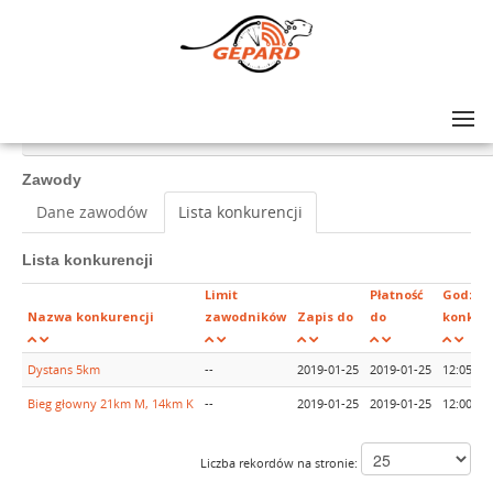
Lista zawodów
>
V BIEG POPRADZKI Mistrzostwa Polski Instruktorów i Trenerów SITN i PZN
Zawody
Dane zawodów
Lista konkurencji
Lista konkurencji
Limit
Płatność
Godzin
Nazwa konkurencji
zawodników
Zapis do
do
konkure
Dystans 5km
--
2019-01-25
2019-01-25
12:05
Bieg głowny 21km M, 14km K
--
2019-01-25
2019-01-25
12:00
Liczba rekordów na stronie: