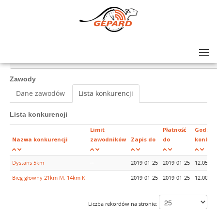
Lista zawodów
>
V BIEG POPRADZKI Mistrzostwa Polski Instruktorów i Trenerów SITN i PZN
Zawody
Dane zawodów
Lista konkurencji
Lista konkurencji
Limit
Płatność
Godzin
Nazwa konkurencji
zawodników
Zapis do
do
konkure
Dystans 5km
--
2019-01-25
2019-01-25
12:05
Bieg głowny 21km M, 14km K
--
2019-01-25
2019-01-25
12:00
Liczba rekordów na stronie: