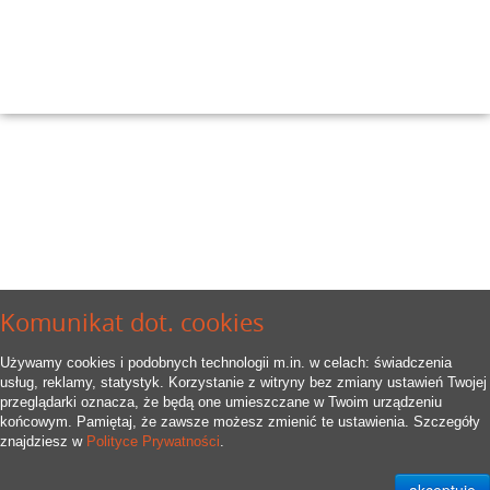
Komunikat dot. cookies
Używamy cookies i podobnych technologii m.in. w celach: świadczenia
usług, reklamy, statystyk. Korzystanie z witryny bez zmiany ustawień Twojej
przeglądarki oznacza, że będą one umieszczane w Twoim urządzeniu
końcowym. Pamiętaj, że zawsze możesz zmienić te ustawienia. Szczegóły
znajdziesz w
Polityce Prywatności
.