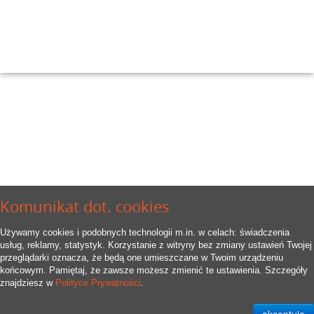
Komunikat dot. cookies
Używamy cookies i podobnych technologii m.in. w celach: świadczenia
usług, reklamy, statystyk. Korzystanie z witryny bez zmiany ustawień Twojej
przeglądarki oznacza, że będą one umieszczane w Twoim urządzeniu
końcowym. Pamiętaj, że zawsze możesz zmienić te ustawienia. Szczegóły
znajdziesz w
Polityce Prywatności
.