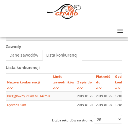
Lista zawodów
>
V BIEG POPRADZKI Mistrzostwa Polski Instruktorów i Trenerów SITN i PZN
Zawody
Dane zawodów
Lista konkurencji
Lista konkurencji
Limit
Płatność
Godzin
Nazwa konkurencji
zawodników
Zapis do
do
konkure
Bieg głowny 21km M, 14km K
--
2019-01-25
2019-01-25
12:00
Dystans 5km
--
2019-01-25
2019-01-25
12:05
Liczba rekordów na stronie: