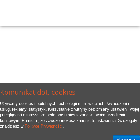
Komunikat dot. cookies
Używamy cookies i podobnych technologii m.in. w celach: świadczenia
usług, reklamy, statystyk. Korzystanie z witryny bez zmiany ustawień Twojej
przeglądarki oznacza, że będą one umieszczane w Twoim urządzeniu
końcowym. Pamiętaj, że zawsze możesz zmienić te ustawienia. Szczegóły
znajdziesz w
Polityce Prywatności
.