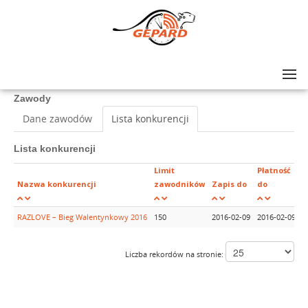
Lista zawodów
>
RAZLOVE – Bieg Walentynkowy 2016
Zawody
Dane zawodów
Lista konkurencji
Lista konkurencji
Limit
Płatność
G
Nazwa konkurencji
zawodników
Zapis do
do
k
RAZLOVE – Bieg Walentynkowy 2016
150
2016-02-09
2016-02-09
1
Liczba rekordów na stronie: