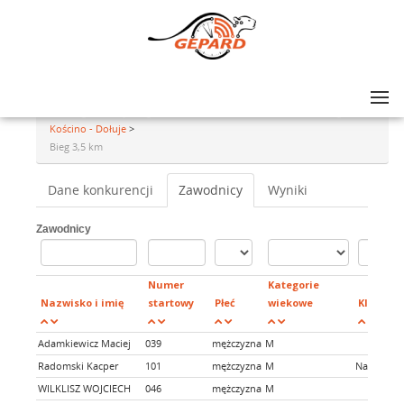
Lista zawodów
>
VIII Biegu Przełajowego „Jarzębina” oraz marszu Nordic Walking
Kościno - Dołuje
>
Bieg 3,5 km
Dane konkurencji
Zawodnicy
Wyniki
Zawodnicy
Numer
Kategorie
Nazwisko i imię
startowy
Płeć
wiekowe
Klub
Adamkiewicz Maciej
039
mężczyzna
M
Radomski Kacper
101
mężczyzna
M
Nasze Doł
WILKLISZ WOJCIECH
046
mężczyzna
M