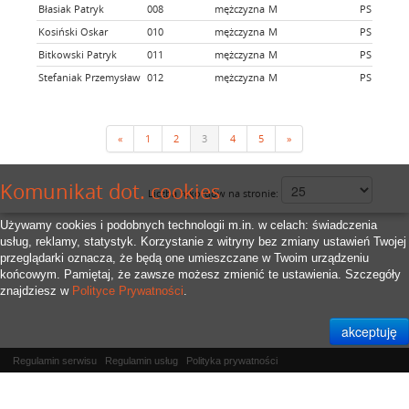
Błasiak Patryk
008
mężczyzna
M
PSP Dołuj
Kosiński Oskar
010
mężczyzna
M
PSP Dołuj
Bitkowski Patryk
011
mężczyzna
M
PSP Dołuj
Stefaniak Przemysław
012
mężczyzna
M
PSP Dołuj
«
1
2
3
4
5
»
Komunikat dot. cookies
Liczba rekordów na stronie:
Używamy cookies i podobnych technologii m.in. w celach: świadczenia
usług, reklamy, statystyk. Korzystanie z witryny bez zmiany ustawień Twojej
przeglądarki oznacza, że będą one umieszczane w Twoim urządzeniu
końcowym. Pamiętaj, że zawsze możesz zmienić te ustawienia. Szczegóły
znajdziesz w
Polityce Prywatności
.
Regulamin serwisu
Regulamin usług
Polityka prywatności
Właścicielem serwisu jest
RFID.Zone Sp. z o.o.