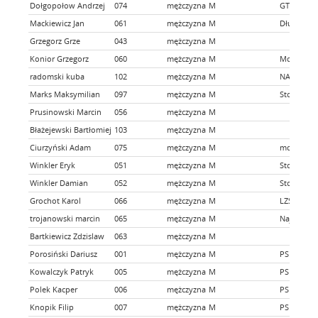
Dołgopołow Andrzej
074
mężczyzna
M
GT Sztor
Mackiewicz Jan
061
mężczyzna
M
Długobieg
Grzegorz Grze
043
mężczyzna
M
Konior Grzegorz
060
mężczyzna
M
McKonior
radomski kuba
102
mężczyzna
M
NASZE DO
Marks Maksymilian
097
mężczyzna
M
Stowarzys
Prusinowski Marcin
056
mężczyzna
M
Błażejewski Bartłomiej
103
mężczyzna
M
Ciurzyński Adam
075
mężczyzna
M
mojeBezrz
Winkler Eryk
051
mężczyzna
M
Stowarzys
Winkler Damian
052
mężczyzna
M
Stowarzys
Grochot Karol
066
mężczyzna
M
LZS Skarb
trojanowski marcin
065
mężczyzna
M
Najlepszy 
Bartkiewicz Zdzislaw
063
mężczyzna
M
Porosiński Dariusz
001
mężczyzna
M
PSP Dołuj
Kowalczyk Patryk
005
mężczyzna
M
PSP Dołuj
Polek Kacper
006
mężczyzna
M
PSP Dołuj
Knopik Filip
007
mężczyzna
M
PSP Dołuj