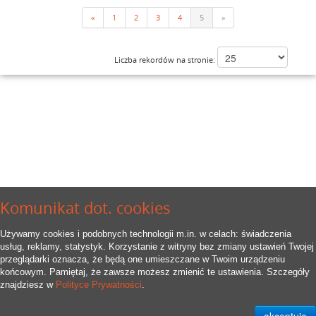
«
1
2
3
4
5
»
Liczba rekordów na stronie:
Komunikat dot. cookies
Używamy cookies i podobnych technologii m.in. w celach: świadczenia
usług, reklamy, statystyk. Korzystanie z witryny bez zmiany ustawień Twojej
przeglądarki oznacza, że będą one umieszczane w Twoim urządzeniu
końcowym. Pamiętaj, że zawsze możesz zmienić te ustawienia. Szczegóły
znajdziesz w
Polityce Prywatności
.