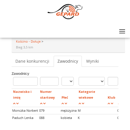
Lista zawodów
>
VIII Biegu Przełajowego „Jarzębina” oraz marszu Nordic Walking
Kościno - Dołuje
>
Bieg 3,5 km
Dane konkurencji
Zawodnicy
Wyniki
Zawodnicy
Nazwisko i
Numer
Kategorie
imię
startowy
Płeć
wiekowe
Klub
Status
Monczka Norbert
079
mężczyzna
M
Opłacon
Paduch Lenka
088
kobieta
K
Opłacon