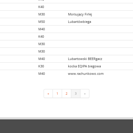
K40
M30
Morsujący Firlej
M50
Lubartówbiega
M40
K40
M30
M30
M40
Lubartowski BEERgacz
K30
kocka EQIPA biegowa
M40
www.rachunkowo.com
«
1
2
3
»