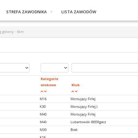
STREFA ZAWODNIKA
LISTA ZAWODÓW
g główny - 6km
Kategorie
wiekowe
Klub
M16
Morsujący Firlej
K30
Morsujący Firlej;)
M40
Morsujący Firlej
M40
Lubartowski BEERgacz
M30
Brak
K16