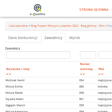
STRONA GŁÓWNA
Lista zawodów
>
Bieg Tropem Wilczym Lubartów 2022 - Bieg główny - 6km
>
Bie
Dane konkurencji
Zawodnicy
Wyniki
Zawodnicy
Numer
Nazwisko i imię
startowy
Płeć
Woźniak Kamil
054
mężczyzna
Mitura Emilia
060
kobieta
Mitura Marek
058
mężczyzna
Szyszka Adam
061
mężczyzna
Zagajski Marcin
059
mężczyzna
Mitura Katarzyna
064
kobieta