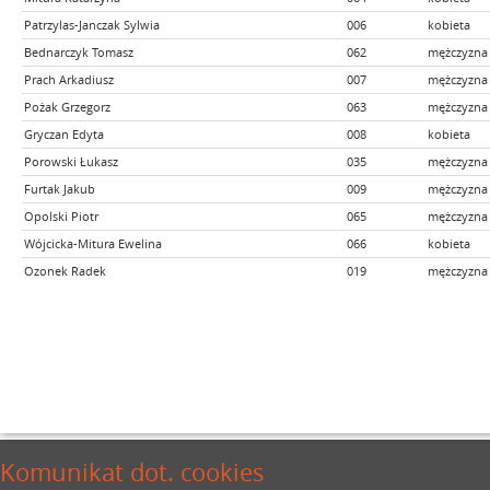
Patrzylas-Janczak Sylwia
006
kobieta
Bednarczyk Tomasz
062
mężczyzna
Prach Arkadiusz
007
mężczyzna
Pożak Grzegorz
063
mężczyzna
Gryczan Edyta
008
kobieta
Porowski Łukasz
035
mężczyzna
Furtak Jakub
009
mężczyzna
Opolski Piotr
065
mężczyzna
Wójcicka-Mitura Ewelina
066
kobieta
Ozonek Radek
019
mężczyzna
Komunikat dot. cookies