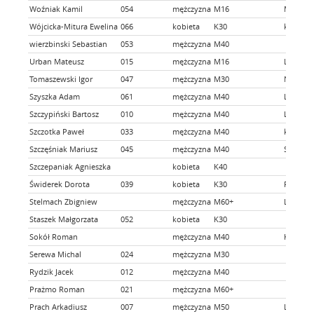
Woźniak Kamil
054
mężczyzna
M16
Morsując
Wójcicka-Mitura Ewelina
066
kobieta
K30
kocka E
wierzbinski Sebastian
053
mężczyzna
M40
Urban Mateusz
015
mężczyzna
M16
Lewart 
Tomaszewski Igor
047
mężczyzna
M30
Niemce
Szyszka Adam
061
mężczyzna
M40
Lubarto
Szczypiński Bartosz
010
mężczyzna
M40
Lubarto
Szczotka Paweł
033
mężczyzna
M40
kocka E
Szczęśniak Mariusz
045
mężczyzna
M40
Saint-G
Szczepaniak Agnieszka
kobieta
K40
Świderek Dorota
039
kobieta
K30
PZU Spo
Stelmach Zbigniew
mężczyzna
M60+
LUbelsk
Staszek Małgorzata
052
kobieta
K30
Sokół Roman
mężczyzna
M40
KRAŚNIK
Serewa Michal
024
mężczyzna
M30
Rydzik Jacek
012
mężczyzna
M40
Prażmo Roman
021
mężczyzna
M60+
Prach Arkadiusz
007
mężczyzna
M50
Lubartó