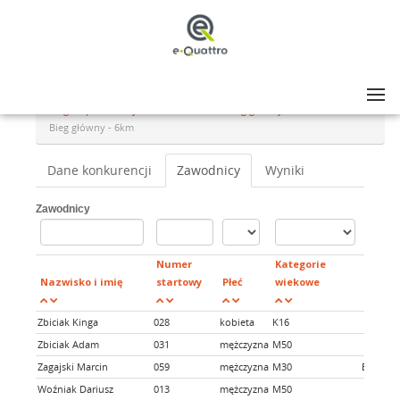
Lista zawodów
>
Bieg Tropem Wilczym Lubartów 2022 - Bieg główny - 6km
>
Bieg główny - 6km
Dane konkurencji
Zawodnicy
Wyniki
Zawodnicy
Numer
Kategorie
Nazwisko i imię
startowy
Płeć
wiekowe
Klub
Zbiciak Kinga
028
kobieta
K16
Zbiciak Adam
031
mężczyzna
M50
Zagajski Marcin
059
mężczyzna
M30
Brak
Woźniak Dariusz
013
mężczyzna
M50