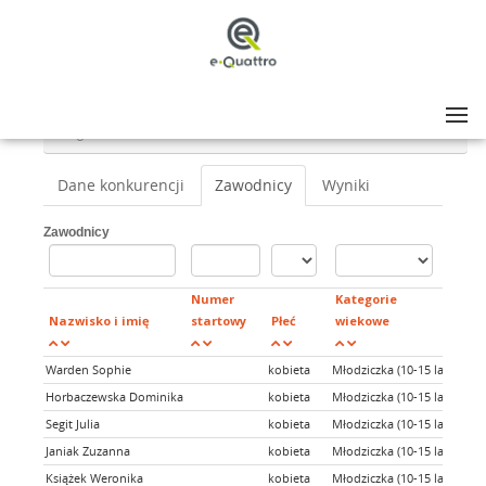
Lista zawodów
>
XXXI Bieg Jezior - Bieg młodzików 2000mb
>
Bieg młodzików - 2000mb
Dane konkurencji
Zawodnicy
Wyniki
Zawodnicy
Numer
Kategorie
Nazwisko i imię
startowy
Płeć
wiekowe
Klu
Warden Sophie
kobieta
Młodziczka (10-15 lat)
Ashf
Horbaczewska Dominika
kobieta
Młodziczka (10-15 lat)
Segit Julia
kobieta
Młodziczka (10-15 lat)
Janiak Zuzanna
kobieta
Młodziczka (10-15 lat)
Książek Weronika
kobieta
Młodziczka (10-15 lat)