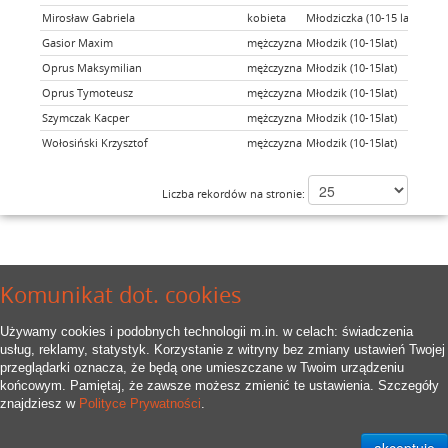
Mirosław Gabriela
kobieta
Młodziczka (10-15 lat)
Gasior Maxim
mężczyzna
Młodzik (10-15lat)
Oprus Maksymilian
mężczyzna
Młodzik (10-15lat)
Oprus Tymoteusz
mężczyzna
Młodzik (10-15lat)
Szymczak Kacper
mężczyzna
Młodzik (10-15lat)
Wołosiński Krzysztof
mężczyzna
Młodzik (10-15lat)
Liczba rekordów na stronie:
Komunikat dot. cookies
Używamy cookies i podobnych technologii m.in. w celach: świadczenia
usług, reklamy, statystyk. Korzystanie z witryny bez zmiany ustawień Twojej
przeglądarki oznacza, że będą one umieszczane w Twoim urządzeniu
końcowym. Pamiętaj, że zawsze możesz zmienić te ustawienia. Szczegóły
znajdziesz w
Polityce Prywatności
.