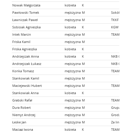
Nowak Małgorzata
kobieta
K
Pawłowski Tomek
mężczyzna
M
Sokół Włosz
Ławniczak Paweł
mężczyzna
M
TKKF ŁABĘD
Sobisiak Agnieszka
kobieta
K
KGW Dębowe 
Intek Marcin
mężczyzna
M
TEAM BERO
Friska Kamil
mężczyzna
M
Friska Agnieszka
kobieta
K
Andrzejczak Anna
kobieta
K
NKB Chyży N
Andrzejczak Łukasz
mężczyzna
M
NKB Chyży N
Konka Tomasz
mężczyzna
M
TEAM BERO
Stankowiak Kamil
mężczyzna
M
Maciejewski Hubert
mężczyzna
M
TEAM BERO
Stankowiak Anna
kobieta
K
Grabski Rafał
mężczyzna
M
TEAM BERO
Dura Robert
mężczyzna
M
Grupa Piątk
Niemyt Andrzej
mężczyzna
M
Grodziski Kl
Łeske Jan
mężczyzna
M
Za linią met
Maciąg Iwona
kobieta
K
TEAM BERO