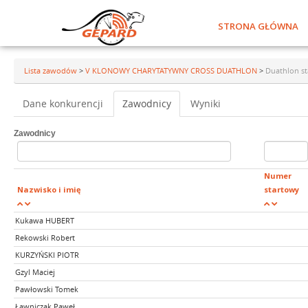
STRONA GŁÓWNA
Lista zawodów
>
V KLONOWY CHARYTATYWNY CROSS DUATHLON
>
Duathlon st
Dane konkurencji
Zawodnicy
Wyniki
Zawodnicy
Numer
Nazwisko i imię
startowy
Kukawa HUBERT
Rekowski Robert
KURZYŃSKI PIOTR
Gzyl Maciej
Pawłowski Tomek
Ławniczak Paweł