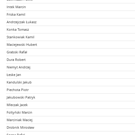
Intek Marcin
Friska Kamil
Andrzejczak Łukasz
Konka Tomasz
Stankowiak Kamil
Maciejewski Hubert
Grabski Rafał
Dura Robert
Niemyt Andrzej
Łeske Jan
Kandulski Jakub
Piechota Piotr
Jakubowski Patryk
Mleczak Jacek
Foltyński Marcin
Marciniak Maciej
Drobnik Mirosław
Sosna Rafał