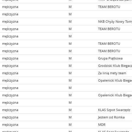
mężczyzna
M
TEAM BEROTU
mężczyzna
M
mężczyzna
M
NKB Chyży Nowy Tom
mężczyzna
M
TEAM BEROTU
mężczyzna
M
mężczyzna
M
TEAM BEROTU
mężczyzna
M
TEAM BEROTU
mężczyzna
M
Grupa Piątkowa
mężczyzna
M
Grodziski Klub Biegac
mężczyzna
M
Za linią mety team
mężczyzna
M
Opalenicki Klub Biega
mężczyzna
M
mężczyzna
M
Opalenicki Klub Biega
mężczyzna
M
mężczyzna
M
KLAS Szpot Swarzędz
mężczyzna
M
Jestem od Romka
mężczyzna
M
MDR
mężczyzna
M
KLAS Spot Swarzędz