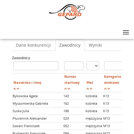
Lista zawodów
>
IX Noc STO-nogi Milanówek
>
Nocni Biegaczce :-)
Dane konkurencji
Zawodnicy
Wyniki
Zawodnicy
Numer
Kategorie
Nazwisko i imię
startowy
Płeć
wiekowe
Bykowska Agata
143
kobieta
K13
Wyszomierska Gabriela
162
kobieta
K13
Suska Julia
188
kobieta
K13
Płuciennik Aleksander
023
mężczyzna
M13
Szwarc Franciszek
052
mężczyzna
M13
Budzewski Franciszek
084
mężczyzna
M13