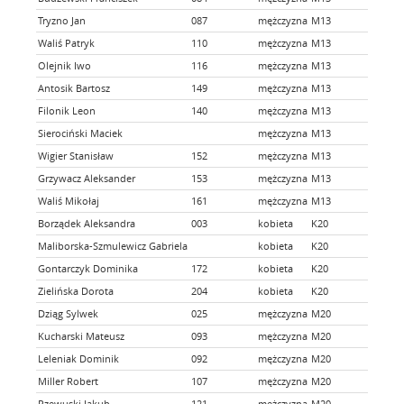
Tryzno Jan
087
mężczyzna
M13
Waliś Patryk
110
mężczyzna
M13
Olejnik Iwo
116
mężczyzna
M13
Antosik Bartosz
149
mężczyzna
M13
Filonik Leon
140
mężczyzna
M13
Sierociński Maciek
mężczyzna
M13
Wigier Stanisław
152
mężczyzna
M13
Grzywacz Aleksander
153
mężczyzna
M13
Waliś Mikołaj
161
mężczyzna
M13
Borządek Aleksandra
003
kobieta
K20
Maliborska-Szmulewicz Gabriela
kobieta
K20
Gontarczyk Dominika
172
kobieta
K20
Zielińska Dorota
204
kobieta
K20
Dziąg Sylwek
025
mężczyzna
M20
Kucharski Mateusz
093
mężczyzna
M20
Leleniak Dominik
092
mężczyzna
M20
Miller Robert
107
mężczyzna
M20
Rzewuski Jakub
121
mężczyzna
M20