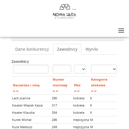
Lista zawodów
>
NOWA HUTA W CZTERECH SMAKACH WIOSNA 2024
>
5 km
Dane konkurencji
Zawodnicy
Wyniki
Zawodnicy
Numer
Kategorie
Nazwisko i imię
startowy
Płeć
wiekowe
Klub
Lach Joanna
290
kobieta
K
Kwater-Więcek Kasia
317
kobieta
K
Kwater Klaudia
334
kobieta
K
Kurek Michał
286
mężczyzna
M
zaMAR
Kura Mateusz
249
mężczyzna
M