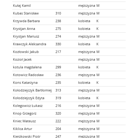
Kułaj Kamil
mężczyzna
M
Killso
Kubas Stanisław
310
mężczyzna
M
brak
Krzywda Barbara
238
kobieta
K
NH Te
Krystjan Anna
275
kobieta
K
DEAF 
Krystjan Mariusz
274
mężczyzna
M
DEAF 
Krawczyk Aleksandra
330
kobieta
K
Kozłowski Jakub
217
mężczyzna
M
Samol
Kozioł Jacek
mężczyzna
M
Biegam
kotula magdalena
299
kobieta
K
Kotowicz Radosław
236
mężczyzna
M
Kons Katarzyna
235
kobieta
K
Kołodziejczyk Bartłomiej
313
mężczyzna
M
Kołodziejczyk Edyta
319
kobieta
K
Kolegowicz Łukasz
216
mężczyzna
M
Knop Grzegorz
320
mężczyzna
M
Kniec Mateusz
222
mężczyzna
M
run-lo
Kiklica Artur
204
mężczyzna
M
Samol
Kierzkowski Piotr
247
mężczyzna
M