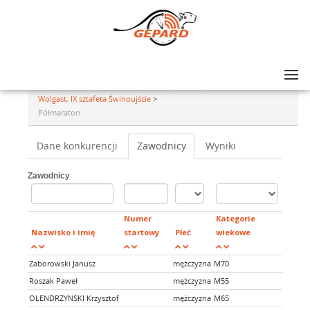
Lista zawodów
>
45 Międzynarodowy Maraton Świnoujście Wolgast, XXXIV Półmaraton
Wolgast, IX sztafeta Świnoujście
>
Półmaraton
Dane konkurencji
Zawodnicy
Wyniki
Zawodnicy
Numer
Kategorie
Nazwisko i imię
startowy
Płeć
wiekowe
trans
Zaborowski Janusz
mężczyzna
M70
tak
Roszak Paweł
mężczyzna
M55
tak
OLENDRZYNSKI Krzysztof
mężczyzna
M65
tak