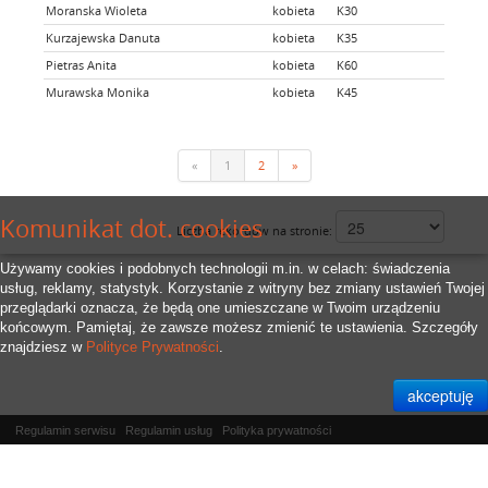
Moranska Wioleta
kobieta
K30
nie
Kurzajewska Danuta
kobieta
K35
nie
Pietras Anita
kobieta
K60
tak
Murawska Monika
kobieta
K45
tak
«
1
2
»
Komunikat dot. cookies
Liczba rekordów na stronie:
Używamy cookies i podobnych technologii m.in. w celach: świadczenia
usług, reklamy, statystyk. Korzystanie z witryny bez zmiany ustawień Twojej
przeglądarki oznacza, że będą one umieszczane w Twoim urządzeniu
końcowym. Pamiętaj, że zawsze możesz zmienić te ustawienia. Szczegóły
znajdziesz w
Polityce Prywatności
.
Regulamin serwisu
Regulamin usług
Polityka prywatności
Właścicielem serwisu jest
RFID.Zone Sp. z o.o.