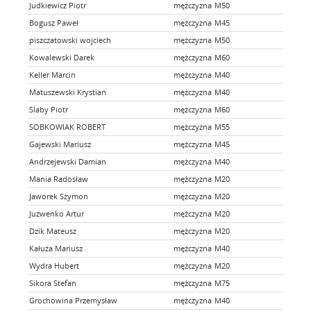
Judkiewicz Piotr
mężczyzna
M50
tak
Bogusz Paweł
mężczyzna
M45
tak
piszczatowski wojciech
mężczyzna
M50
tak
Kowalewski Darek
mężczyzna
M60
tak
Keller Marcin
mężczyzna
M40
tak
Matuszewski Krystian
mężczyzna
M40
tak
Slaby Piotr
mężczyzna
M60
tak
SOBKOWIAK ROBERT
mężczyzna
M55
tak
Gajewski Mariusz
mężczyzna
M45
tak
Andrzejewski Damian
mężczyzna
M40
tak
Mania Radosław
mężczyzna
M20
tak
Jaworek Szymon
mężczyzna
M20
tak
Juzwenko Artur
mężczyzna
M20
tak
Dzik Mateusz
mężczyzna
M20
tak
Kałuża Mariusz
mężczyzna
M40
tak
Wydra Hubert
mężczyzna
M20
nie
Sikora Stefan
mężczyzna
M75
tak
Grochowina Przemysław
mężczyzna
M40
nie