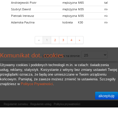
Andrzejewski Piotr
mężczyzna
M65
tak
Szubryt Dawid
mężczyzna
M35
nie
Pietrzak Ireneusz
mężczyzna
M35
nie
Adamska Paulina
kobieta
K30
nie
«
1
2
3
4
»
Komunikat dot. cookies
Liczba rekordów na stronie:
Używamy cookies i podobnych technologii m.in. w celach: świadczenia
usług, reklamy, statystyk. Korzystanie z witryny bez zmiany ustawień Twojej
przeglądarki oznacza, że będą one umieszczane w Twoim urządzeniu
końcowym. Pamiętaj, że zawsze możesz zmienić te ustawienia. Szczegóły
znajdziesz w
Polityce Prywatności
.
Regulamin serwisu
Regulamin usług
Polityka prywatności
Właścicielem serwisu jest
RFID.Zone Sp. z o.o.