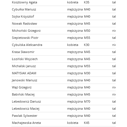
Kosztowny Agata
kobieta
K35
tak
Cybułka Mariusz
mężczyzna
M40
tak
Sojka Krzysztof
mężczyzna
M40
tak
Nowak Radosław
mężczyzna
M45
tak
Michoński Grzegorz
mężczyzna
M50
nie
Siepietowski Piotr
mężczyzna
M55
tak
Cybulska Aleksandra
kobieta
K30
nie
Krasa Sławomir
mężczyzna
M45
tak
Łoziński Wojciech
mężczyzna
M45
tak
Michalski Janusz
mężczyzna
M55
tak
MATYSIAK ADAM
mężczyzna
M30
tak
Janowski Mariusz
mężczyzna
M40
tak
Wąż Grzegorz
mężczyzna
M40
nie
Babiński Maciej
mężczyzna
M45
nie
Lebedowicz Dariusz
mężczyzna
M70
tak
Lebedowicz Maciej
mężczyzna
M40
tak
Pawlak Sylwester
mężczyzna
M40
tak
Machajewska Aneta
kobieta
K45
tak