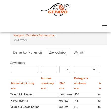
Lista zawodów
>
45 Międzynarodowy Maraton Świnoujście Wolgast, XXXIV Półmaraton
Wolgast, IX sztafeta Świnoujście
>
MARATON
Dane konkurencji
Zawodnicy
Wyniki
Zawodnicy
Numer
Kategorie
Nazwisko i imię
startowy
Płeć
wiekowe
transpo
Wierzbicki Leszek
mężczyzna
M50
tak
Hałka Justyna
kobieta
K45
tak
Mikulska Gawle Karina
kobieta
K45
tak