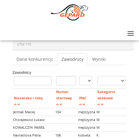
Lista zawodów
>
ULTRA-TRAIL® MAŁOPOLSKA 2025 DAY 1: UTM 240, UTM 170
>
UTM 170
Dane konkurencji
Zawodnicy
Wyniki
Zawodnicy
Numer
Kategorie
Nazwisko i imię
startowy
Płeć
wiekowe
Klub
Jermak Maciej
104
mężczyzna
M
ZDROW
Chorążewicz Łukasz
mężczyzna
M
Zbój T
KOWALCZYK PAWEŁ
mężczyzna
M
ZADYS
Navratilova Petra
106
kobieta
K
Vissim 