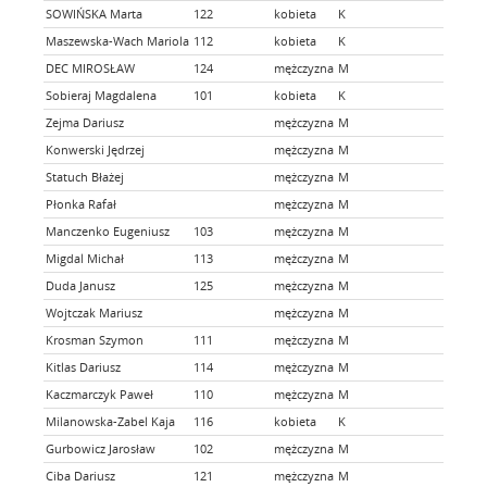
SOWIŃSKA Marta
122
kobieta
K
ULTRAW
Maszewska-Wach Mariola
112
kobieta
K
Ultra 
DEC MIROSŁAW
124
mężczyzna
M
Trucht
Sobieraj Magdalena
101
kobieta
K
TMS S
Zejma Dariusz
mężczyzna
M
Silesi
Konwerski Jędrzej
mężczyzna
M
SBN
Statuch Błażej
mężczyzna
M
Runner
Płonka Rafał
mężczyzna
M
PODI
Manczenko Eugeniusz
103
mężczyzna
M
Markow
Migdal Michał
113
mężczyzna
M
Markow
Duda Janusz
125
mężczyzna
M
Łaziska
Wojtczak Mariusz
mężczyzna
M
KS UL
Krosman Szymon
111
mężczyzna
M
Klub b
Kitlas Dariusz
114
mężczyzna
M
BSB
Kaczmarczyk Paweł
110
mężczyzna
M
Biegnę
Milanowska-Zabel Kaja
116
kobieta
K
Biegiem
Gurbowicz Jarosław
102
mężczyzna
M
Biegaj
Ciba Dariusz
121
mężczyzna
M
Aligat