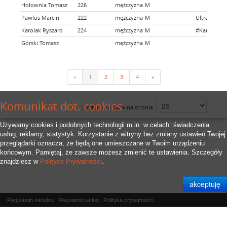
Hołownia Tomasz
226
mężczyzna
M
Pawlus Marcin
222
mężczyzna
M
Ultra Way 
Karolak Ryszard
224
mężczyzna
M
#KarolakTe
Górski Tomasz
mężczyzna
M
«
1
2
3
4
»
Komunikat dot. cookies
Liczba rekordów na stronie:
Używamy cookies i podobnych technologii m.in. w celach: świadczenia
usług, reklamy, statystyk. Korzystanie z witryny bez zmiany ustawień Twojej
przeglądarki oznacza, że będą one umieszczane w Twoim urządzeniu
końcowym. Pamiętaj, że zawsze możesz zmienić te ustawienia. Szczegóły
znajdziesz w
Polityce Prywatności
.
Regulamin serwisu
Regulamin usług
Polityka prywatności
Właścicielem serwisu jest
RFID.Zone Sp. z o.o.