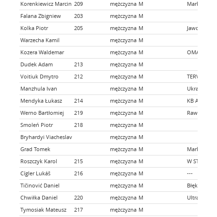
Korenkiewicz Marcin
209
mężczyzna
M
Markowi Bi
Falana Zbigniew
203
mężczyzna
M
Kolka Piotr
205
mężczyzna
M
JaworznoRu
Warzecha Kamil
mężczyzna
M
Kozera Waldemar
mężczyzna
M
OMA
Dudek Adam
213
mężczyzna
M
Voitiuk Dmytro
212
mężczyzna
M
TERVEL MO
Manzhula Ivan
mężczyzna
M
Ukraińska F
Mendyka Łukasz
214
mężczyzna
M
KB Aktywni 
Werno Bartłomiej
219
mężczyzna
M
Rawicz Mou
Smoleń Piotr
218
mężczyzna
M
Bryhardyi Viacheslav
mężczyzna
M
Grad Tomek
mężczyzna
M
Markowi Bi
Roszczyk Karol
215
mężczyzna
M
W STRONĘ 
Cígler Lukáš
216
mężczyzna
M
---
Tičinović Daniel
mężczyzna
M
Błękitna XVI
Chwiłka Daniel
220
mężczyzna
M
Ultra Way T
Tymosiak Mateusz
217
mężczyzna
M