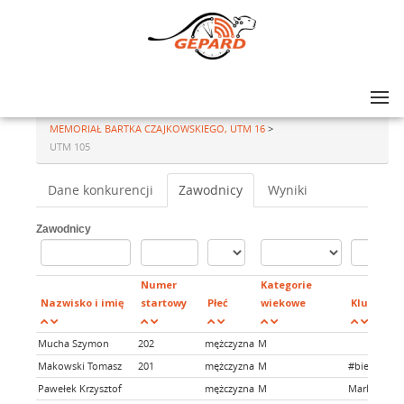
Lista zawodów
>
ULTRA-TRAIL® MAŁOPOLSKA 2025 DAY 2: UTM 105 UTM 64, UTM 45 -
MEMORIAŁ BARTKA CZAJKOWSKIEGO, UTM 16
>
UTM 105
Dane konkurencji
Zawodnicy
Wyniki
Zawodnicy
Numer
Kategorie
Nazwisko i imię
startowy
Płeć
wiekowe
Klub
Mucha Szymon
202
mężczyzna
M
Makowski Tomasz
201
mężczyzna
M
#biegamwol
Pawełek Krzysztof
mężczyzna
M
Markowi Bi