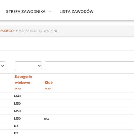
STREFA ZAWODNIKA
LISTA ZAWODÓW
IESKIEGO”
>
MARSZ NORDIC WALKING
Kategorie
wiekowe
Klub
M40
M50
M50
M50
n/z
K3
K2