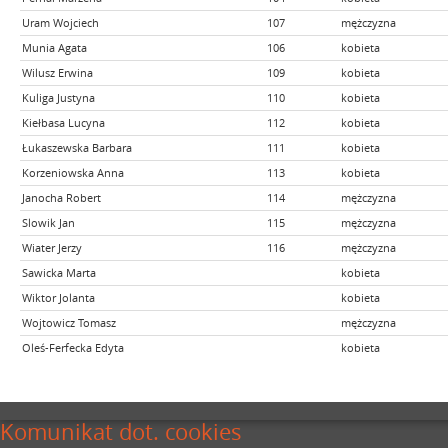
Uram Wojciech
107
mężczyzna
Munia Agata
106
kobieta
Wilusz Erwina
109
kobieta
Kuliga Justyna
110
kobieta
Kiełbasa Lucyna
112
kobieta
Łukaszewska Barbara
111
kobieta
Korzeniowska Anna
113
kobieta
Janocha Robert
114
mężczyzna
Slowik Jan
115
mężczyzna
Wiater Jerzy
116
mężczyzna
Sawicka Marta
kobieta
Wiktor Jolanta
kobieta
Wojtowicz Tomasz
mężczyzna
Oleś-Ferfecka Edyta
kobieta
Komunikat dot. cookies