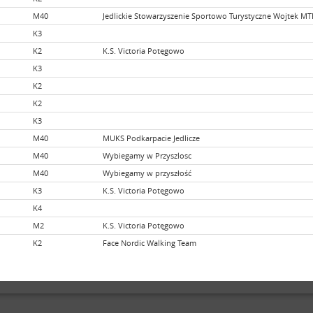
M40
Jedlickie Stowarzyszenie Sportowo Turystyczne Wojtek MT
K3
K2
K.S. Victoria Potęgowo
K3
K2
K2
K3
M40
MUKS Podkarpacie Jedlicze
M40
Wybiegamy w Przyszlosc
M40
Wybiegamy w przyszłość
K3
K.S. Victoria Potęgowo
K4
M2
K.S. Victoria Potęgowo
K2
Face Nordic Walking Team