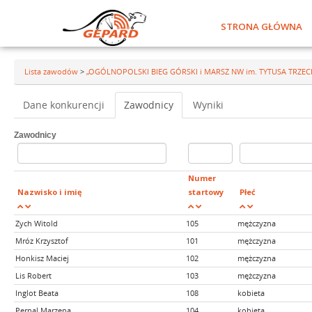
STRONA GŁÓWNA
Lista zawodów
>
„OGÓLNOPOLSKI BIEG GÓRSKI i MARSZ NW im. TYTUSA TRZEC
Dane konkurencji
Zawodnicy
Wyniki
Zawodnicy
Numer
Nazwisko i imię
startowy
Płeć
Zych Witold
105
mężczyzna
Mróz Krzysztof
101
mężczyzna
Honkisz Maciej
102
mężczyzna
Lis Robert
103
mężczyzna
Inglot Beata
108
kobieta
Pernal Marzena
104
kobieta