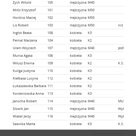
Zych Witold
105
mężczyzna
M40
Mróz Krzysztof
101
mężczyzna
M50
Honkisz Maciej
102
mężczyzna
M50
Lis Robert
103
mężczyzna
M50
n/z
Inglot Beata
108
kobieta
K3
Pernal Marzena
104
kobieta
K2
Uram Wojciech
107
mężczyzna
M40
Jedlickie 
Munia Agata
106
kobieta
K3
Wilusz Erwina
109
kobieta
K2
K.S. Victor
Kuliga Justyna
110
kobieta
K3
Kiełbasa Lucyna
112
kobieta
K2
Łukaszewska Barbara
111
kobieta
K2
Korzeniowska Anna
113
kobieta
K3
Janocha Robert
114
mężczyzna
M40
MUKS Podka
Slowik Jan
115
mężczyzna
M40
Wybiegamy 
Wiater Jerzy
116
mężczyzna
M40
Wybiegamy 
Sawicka Marta
kobieta
K3
K.S. Victor