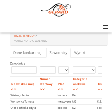
Lista zawodów
>
„OGÓLNOPOLSKI BIEG GÓRSKI i MARSZ NW im. TYTUSA
TRZECIESKIEGO”
>
MARSZ NORDIC WALKING
Dane konkurencji
Zawodnicy
Wyniki
Zawodnicy
Numer
Kategorie
Nazwisko i imię
startowy
Płeć
wiekowe
Klub
Wiktor Jolanta
kobieta
K4
Wojtowicz Tomasz
mężczyzna
M2
K.S. Victor
Oleś-Ferfecka Edyta
kobieta
K2
Face Nordi