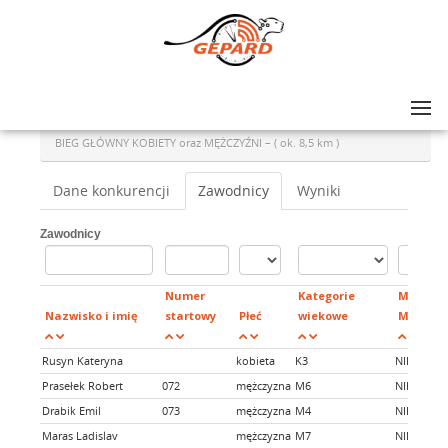
Lista zawodów
>
BIEG i MARSZ NW ZDOBYWCÓW MODYNI- EDYCJA ZIMOWA 2025
>
BIEG GŁÓWNY KOBIETY oraz MĘŻCZYŹNI – ( ok. 8,5 km )
Dane konkurencji
Zawodnicy
Wyniki
Zawodnicy
Numer
Kategorie
Mieszka
Nazwisko i imię
startowy
Płeć
wiekowe
Młyńczy
Rusyn Kateryna
kobieta
K3
NIE
Prasełek Robert
072
mężczyzna
M6
NIE
Drabik Emil
073
mężczyzna
M4
NIE
Maras Ladislav
mężczyzna
M7
NIE