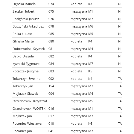
Dębska Izabela
074
kobieta
K3
NIE
Saczka Hubert
075
mężczyzna
M1
NIE
Podgórski Janusz
076
mężczyzna
M7
NIE
Buczyński Arkadiusz
078
mężczyzna
M6
NIE
Pałka Łukasz
085
mężczyzna
M5
NIE
Glińska Marta
080
kobieta
K4
NIE
Dobrowolski Szymek
081
mężczyzna
M4
NIE
Batko Urszula
082
kobieta
K4
NIE
Łyżnicki Zygmunt
084
mężczyzna
M7
NIE
Potaczek Justyna
083
kobieta
K5
NIE
Tokarczyk Ewelina
002
kobieta
K4
TAK
Tokarczyk Jan
154
mężczyzna
M7
TAK
Majkrzak Sławek
004
mężczyzna
M4
TAK
Orzechowski Krzysztof
mężczyzna
M5
TAK
Orzechowski WOJTEK
016
mężczyzna
M1
TAK
Majkrzak Jan
017
mężczyzna
M7
TAK
Potoniec Wieslawa
010
kobieta
K6
TAK
Potoniec Jan
041
mężczyzna
M7
TAK