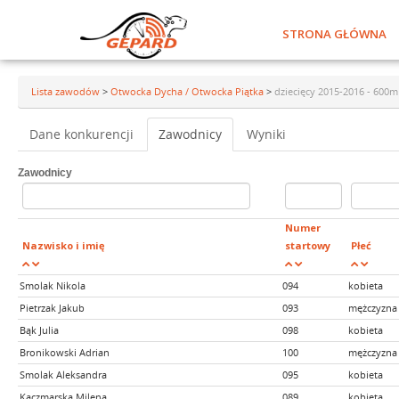
STRONA GŁÓWNA
Lista zawodów
>
Otwocka Dycha / Otwocka Piątka
>
dziecięcy 2015-2016 - 600m
Dane konkurencji
Zawodnicy
Wyniki
Zawodnicy
Numer
Nazwisko i imię
startowy
Płeć
Smolak Nikola
094
kobieta
Pietrzak Jakub
093
mężczyzna
Bąk Julia
098
kobieta
Bronikowski Adrian
100
mężczyzna
Smolak Aleksandra
095
kobieta
Kaczmarska Milena
089
kobieta