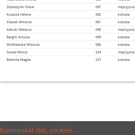
Zdzieszyńki Oskar
097
mężczyzna
Kosacka Helena
092
kobieta
Klewek Wiktoria
091
kobieta
Kałuski Mateusz
090
mężczyzna
Barglik Antosia
099
kobieta
Wróblewska Wiktoria
096
kobieta
Szwed Miłosz
234
mężczyzna
Bielecka Magda
237
kobieta
Komunikat dot. cookies