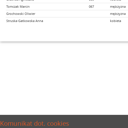
Tomczak Marcin
067
mężczyzna
Grochowski Oliwier
mężczyzna
Struska-Gatkowska Anna
kobieta
Komunikat dot. cookies