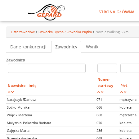
STRONA GŁÓWNA
Lista zawodów
>
Otwocka Dycha / Otwocka Piątka
>
Nordic Walking 5 km
Dane konkurencji
Zawodnicy
Wyniki
Zawodnicy
Numer
Nazwisko i imię
startowy
Płeć
Narajczyk !Dariusz
071
mężczyzna
Soćko Monika
066
kobieta
Wójcik Marzena
068
mężczyzna
Małyszko-Pokorska Barbara
070
kobieta
Gajęcka Marta
236
kobieta
Grzenda Agnieszka
069
kobieta