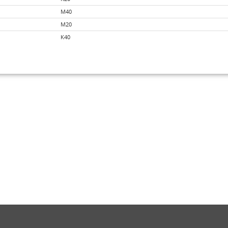
M40
M20
K40