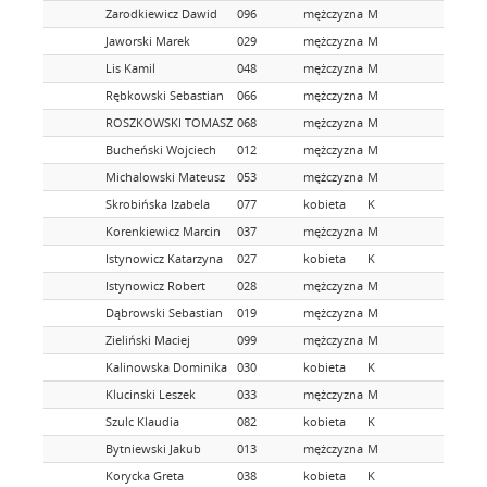
Zarodkiewicz Dawid
096
mężczyzna
M
Jaworski Marek
029
mężczyzna
M
Lis Kamil
048
mężczyzna
M
Rębkowski Sebastian
066
mężczyzna
M
ROSZKOWSKI TOMASZ
068
mężczyzna
M
Bucheński Wojciech
012
mężczyzna
M
Michalowski Mateusz
053
mężczyzna
M
Skrobińska Izabela
077
kobieta
K
Korenkiewicz Marcin
037
mężczyzna
M
Istynowicz Katarzyna
027
kobieta
K
Istynowicz Robert
028
mężczyzna
M
Dąbrowski Sebastian
019
mężczyzna
M
Zieliński Maciej
099
mężczyzna
M
Kalinowska Dominika
030
kobieta
K
Klucinski Leszek
033
mężczyzna
M
Szulc Klaudia
082
kobieta
K
Bytniewski Jakub
013
mężczyzna
M
Korycka Greta
038
kobieta
K