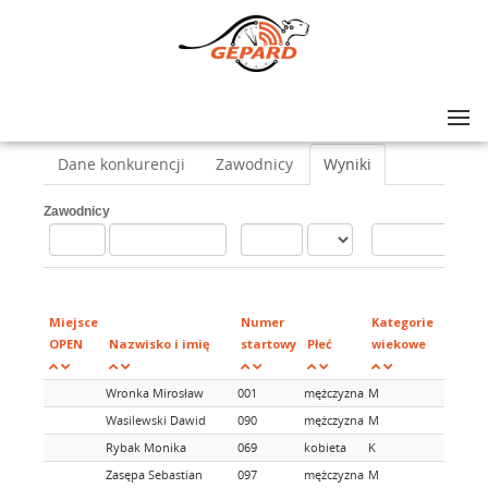
Lista zawodów
>
Bieg waskotorowy
>
Piatka po torze
Dane konkurencji
Zawodnicy
Wyniki
Zawodnicy
M
Miejsce
Numer
Kategorie
k
OPEN
Nazwisko i imię
startowy
Płeć
wiekowe
w
Wronka Mirosław
001
mężczyzna
M
Wasilewski Dawid
090
mężczyzna
M
Rybak Monika
069
kobieta
K
Zasępa Sebastian
097
mężczyzna
M