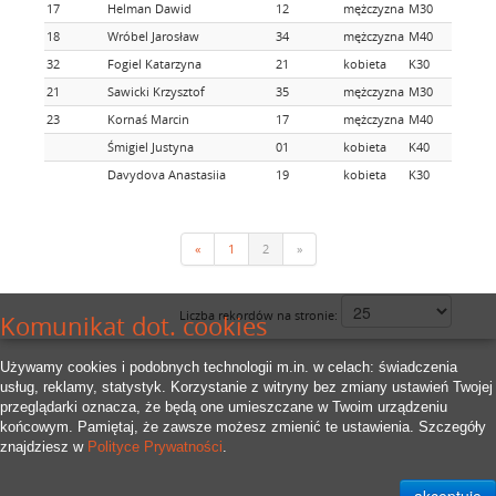
17
Helman Dawid
12
mężczyzna
M30
18
Wróbel Jarosław
34
mężczyzna
M40
32
Fogiel Katarzyna
21
kobieta
K30
21
Sawicki Krzysztof
35
mężczyzna
M30
23
Kornaś Marcin
17
mężczyzna
M40
Śmigiel Justyna
01
kobieta
K40
Davydova Anastasiia
19
kobieta
K30
«
1
2
»
Liczba rekordów na stronie:
Komunikat dot. cookies
Używamy cookies i podobnych technologii m.in. w celach: świadczenia
usług, reklamy, statystyk. Korzystanie z witryny bez zmiany ustawień Twojej
przeglądarki oznacza, że będą one umieszczane w Twoim urządzeniu
końcowym. Pamiętaj, że zawsze możesz zmienić te ustawienia. Szczegóły
znajdziesz w
Polityce Prywatności
.