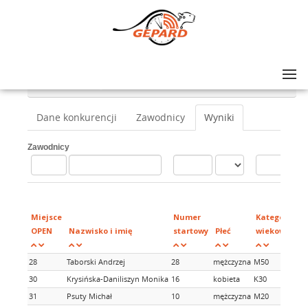
Lista zawodów
>
Bolków Run - Bieg z zamkiem w tle
>
Bolków Run - Bieg z zamkiem w tle - 7km
Dane konkurencji
Zawodnicy
Wyniki
Zawodnicy
Miejsce
Numer
Kategorie
OPEN
Nazwisko i imię
startowy
Płeć
wiekowe
28
Taborski Andrzej
28
mężczyzna
M50
30
Krysińska-Daniliszyn Monika
16
kobieta
K30
31
Psuty Michał
10
mężczyzna
M20