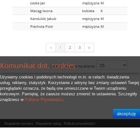
Łeske Jan
mężczyzna
M
Maciąg Iwona
kobieta
K
Kandulski Jakub
mężczyzna
M
Piechota Piotr
mężczyzna
M
«
1
2
3
»
Komunikat dot. cookies
Liczba rekordów na stronie:
Używamy cookies i podobnych technologii m.in. w celach: świadczenia
usług, reklamy, statystyk. Korzystanie z witryny bez zmiany ustawień Twojej
przeglądarki oznacza, że będą one umieszczane w Twoim urządzeniu
końcowym. Pamiętaj, że zawsze możesz zmienić te ustawienia. Szczegóły
znajdziesz w
Polityce Prywatności
.
Regulamin serwisu
Regulamin usług
Polityka prywatności
Właścicielem serwisu jest
RFID.Zone Sp. z o.o.