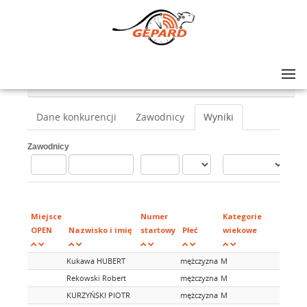
Lista zawodów
>
V KLONOWY CHARYTATYWNY CROSS DUATHLON
>
Duathlon start indywidualny
Dane konkurencji
Zawodnicy
Wyniki
Zawodnicy
Mie
w
Miejsce
Numer
Kategorie
kat
OPEN
Nazwisko i imię
startowy
Płeć
wiekowe
wie
Kukawa HUBERT
mężczyzna
M
Rekowski Robert
mężczyzna
M
KURZYŃSKI PIOTR
mężczyzna
M