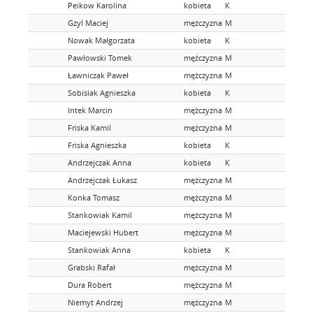
Peikow Karolina
kobieta
K
Gzyl Maciej
mężczyzna
M
Nowak Małgorzata
kobieta
K
Pawłowski Tomek
mężczyzna
M
Ławniczak Paweł
mężczyzna
M
Sobisiak Agnieszka
kobieta
K
Intek Marcin
mężczyzna
M
Friska Kamil
mężczyzna
M
Friska Agnieszka
kobieta
K
Andrzejczak Anna
kobieta
K
Andrzejczak Łukasz
mężczyzna
M
Konka Tomasz
mężczyzna
M
Stankowiak Kamil
mężczyzna
M
Maciejewski Hubert
mężczyzna
M
Stankowiak Anna
kobieta
K
Grabski Rafał
mężczyzna
M
Dura Robert
mężczyzna
M
Niemyt Andrzej
mężczyzna
M