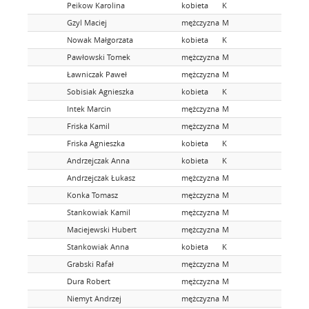
Peikow Karolina
kobieta
K
Gzyl Maciej
mężczyzna
M
Nowak Małgorzata
kobieta
K
Pawłowski Tomek
mężczyzna
M
Ławniczak Paweł
mężczyzna
M
Sobisiak Agnieszka
kobieta
K
Intek Marcin
mężczyzna
M
Friska Kamil
mężczyzna
M
Friska Agnieszka
kobieta
K
Andrzejczak Anna
kobieta
K
Andrzejczak Łukasz
mężczyzna
M
Konka Tomasz
mężczyzna
M
Stankowiak Kamil
mężczyzna
M
Maciejewski Hubert
mężczyzna
M
Stankowiak Anna
kobieta
K
Grabski Rafał
mężczyzna
M
Dura Robert
mężczyzna
M
Niemyt Andrzej
mężczyzna
M