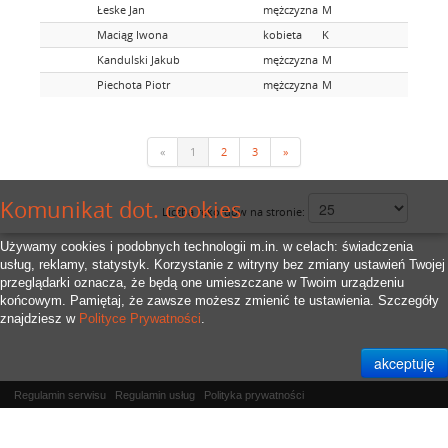
Łeske Jan
mężczyzna
M
Maciąg Iwona
kobieta
K
Kandulski Jakub
mężczyzna
M
Piechota Piotr
mężczyzna
M
«
1
2
3
»
Komunikat dot. cookies
Liczba rekordów na stronie:
Używamy cookies i podobnych technologii m.in. w celach: świadczenia
usług, reklamy, statystyk. Korzystanie z witryny bez zmiany ustawień Twojej
przeglądarki oznacza, że będą one umieszczane w Twoim urządzeniu
końcowym. Pamiętaj, że zawsze możesz zmienić te ustawienia. Szczegóły
znajdziesz w
Polityce Prywatności
.
Regulamin serwisu
Regulamin usług
Polityka prywatności
Właścicielem serwisu jest
RFID.Zone Sp. z o.o.