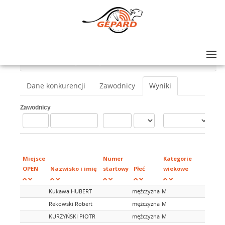
Lista zawodów
>
V KLONOWY CHARYTATYWNY CROSS DUATHLON
>
Duathlon start indywidualny
Dane konkurencji
Zawodnicy
Wyniki
Zawodnicy
Mie
w
Miejsce
Numer
Kategorie
kat
OPEN
Nazwisko i imię
startowy
Płeć
wiekowe
wie
Kukawa HUBERT
mężczyzna
M
Rekowski Robert
mężczyzna
M
KURZYŃSKI PIOTR
mężczyzna
M