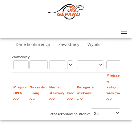
Lista zawodów
>
Ninja Wolf Race Złotów
>
Ninja Kids 3-6 lat
Dane konkurencji
Zawodnicy
Wyniki
Zawodnicy
Miejsce
w
Miejsce
Nazwisko
Numer
Kategorie
kategorii
OPEN
i imię
startowy
Płeć
wiekowe
wiekowej
Klu
Liczba rekordów na stronie: