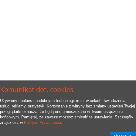
Komunikat dot. cookies
Używamy cookies i podobnych technologii m.in. w celach: świadczenia
usług, reklamy, statystyk. Korzystanie z witryny bez zmiany ustawień Twojej
przeglądarki oznacza, że będą one umieszczane w Twoim urządzeniu
końcowym. Pamiętaj, że zawsze możesz zmienić te ustawienia. Szczegóły
znajdziesz w
Polityce Prywatności
.