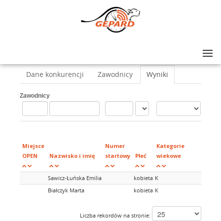
Lista zawodów
>
Wolf Race VII Trzcianka
>
OCR Elite Kobiety
Dane konkurencji
Zawodnicy
Wyniki
Zawodnicy
Miej
w
Miejsce
Numer
Kategorie
kateg
OPEN
Nazwisko i imię
startowy
Płeć
wiekowe
wiek
Sawicz-Łuńska Emilia
kobieta
K
Białczyk Marta
kobieta
K
Liczba rekordów na stronie: