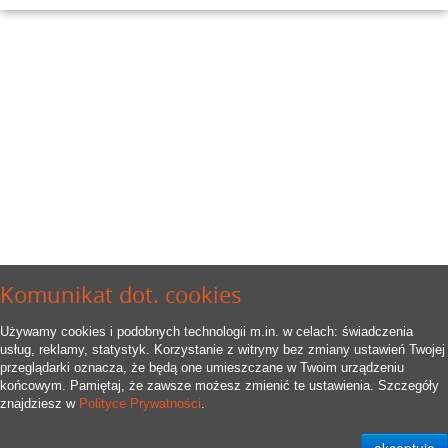
Komunikat dot. cookies
Używamy cookies i podobnych technologii m.in. w celach: świadczenia
usług, reklamy, statystyk. Korzystanie z witryny bez zmiany ustawień Twojej
przeglądarki oznacza, że będą one umieszczane w Twoim urządzeniu
końcowym. Pamiętaj, że zawsze możesz zmienić te ustawienia. Szczegóły
znajdziesz w
Polityce Prywatności
.