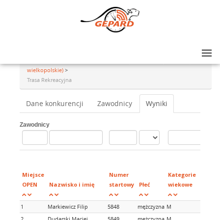
Lista zawodów
>
GRAND PRIX AMATORÓW NA SZOSIE - rajd #13, Międzychód (woj.
wielkopolskie)
>
Trasa Rekreacyjna
Dane konkurencji
Zawodnicy
Wyniki
Zawodnicy
Miejsce
Numer
Kategorie
k
OPEN
Nazwisko i imię
startowy
Płeć
wiekowe
1
Markiewicz Filip
5848
mężczyzna
M
1
2
Dudarski Maciej
5849
mężczyzna
M
2