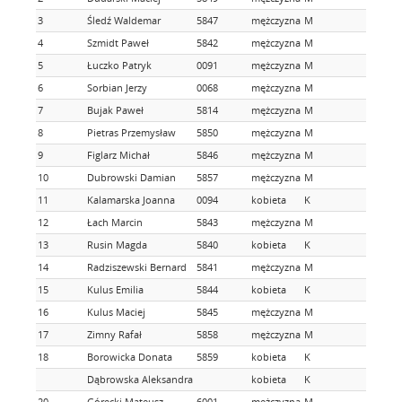
3
Śledź Waldemar
5847
mężczyzna
M
3
4
Szmidt Paweł
5842
mężczyzna
M
4
5
Łuczko Patryk
0091
mężczyzna
M
5
6
Sorbian Jerzy
0068
mężczyzna
M
6
7
Bujak Paweł
5814
mężczyzna
M
7
8
Pietras Przemysław
5850
mężczyzna
M
8
9
Figlarz Michał
5846
mężczyzna
M
9
10
Dubrowski Damian
5857
mężczyzna
M
1
11
Kalamarska Joanna
0094
kobieta
K
1
12
Łach Marcin
5843
mężczyzna
M
1
13
Rusin Magda
5840
kobieta
K
2
14
Radziszewski Bernard
5841
mężczyzna
M
1
15
Kulus Emilia
5844
kobieta
K
3
16
Kulus Maciej
5845
mężczyzna
M
1
17
Zimny Rafał
5858
mężczyzna
M
1
18
Borowicka Donata
5859
kobieta
K
4
Dąbrowska Aleksandra
kobieta
K
20
Górecki Mateusz
6001
mężczyzna
M