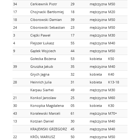
34
Cerkiewnik Piotr
29
mężczyzna
M50
17
Chojnacki Bartłomiej
18
mężczyzna
M20
18
Ciborowski Damian
39
mężczyzna
M50
24
Ciborowski Sebastian
23
mężczyzna
M50
3
Ciężki Paweł
17
mężczyzna
M30
4
Flejszer Łukasz
55
mężczyzna
M40
9
Gądek Wojciech
44
mężczyzna
M50
Gołecka Bożena
53
kobieta
K50
39
Gruszka Jakub
35
mężczyzna
M40
Grych Jagna
32
kobieta
K40
28
Heinrich Julia
31
kobieta
K13-18
Karpau Siarhei
49
mężczyzna
M30
21
Konkol Jaroslaw
25
mężczyzna
M60
30
Konopka Magdalena
05
kobieta
K30
43
Koralewski Marceli
61
mężczyzna
M70+
13
Kotzian Daniel
30
mężczyzna
M40
KRAJEWSKI GRZEGORZ
45
mężczyzna
M40
22
KRÓL MARIUSZ
50
mężczyzna
M50