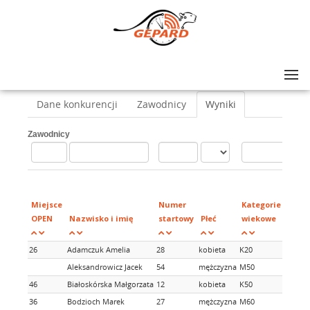
Lista zawodów
>
Rolkowy Maraton Mazowsza
>
Maraton 41km
Dane konkurencji
Zawodnicy
Wyniki
Zawodnicy
Miejsce
Numer
Kategorie
OPEN
Nazwisko i imię
startowy
Płeć
wiekowe
26
Adamczuk Amelia
28
kobieta
K20
Aleksandrowicz Jacek
54
mężczyzna
M50
46
Białoskórska Małgorzata
12
kobieta
K50
36
Bodzioch Marek
27
mężczyzna
M60