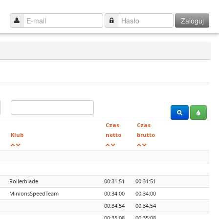
Zaloguj
Czas
Czas
Klub
netto
brutto
Rollerblade
00:31:51
00:31:51
MinionsSpeedTeam
00:34:00
00:34:00
00:34:54
00:34:54
00:35:08
00:35:08