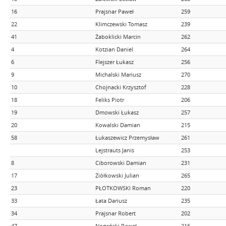
16
Prajsnar Paweł
259
22
Klimczewski Tomasz
239
41
Żaboklicki Marcin
262
4
Kotzian Daniel
264
6
Flejszer Łukasz
256
9
Michalski Mariusz
270
10
Chojnacki Krzysztof
228
18
Feliks Piotr
206
19
Dmowski Łukasz
257
20
Kowalski Damian
215
58
Łukaszewicz Przemysław
261
Lejstrauts Janis
253
8
Ciborowski Damian
231
17
Ziółkowski Julian
265
23
PŁOTKOWSKI Roman
220
33
Łata Dariusz
235
34
Prajsnar Robert
202
47
Nogański Paweł
216