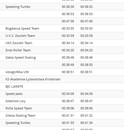
Speeding Turtles
00:38:30
00:38:32
00:38:53
00:38:53
00:47:39
00:47:40
Bogdanca Speed Team
00:33:55
00:33:55
U.K.S. Zwoleń-Team
00:33:59
00:33:59
UKS Zwoleń Team
00:34:14
00:34:14
Enes Roller Team
00:34:20
00:34:20
Gatta Speed Skating
00:38:48
00:38:48
00:38:49
00:38:50
obiegUWka UW
00:38:51
00:38:51
KS Akademia Łyżwiarstwa Kristensen
BJC LAIMITE
Speed Jasło
00:34:09
00:34:09
Gdańsiie Lwy
00:38:47
00:38:47
Rolla Speed Team
00:39:06
00:39:06
Silesia Skating Team
00:41:31
00:41:32
Speeding Turtles
00:41:33
00:41:34
00:50:57
00:50:59