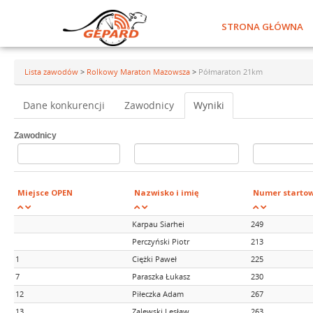
STRONA GŁÓWNA
Lista zawodów
>
Rolkowy Maraton Mazowsza
>
Półmaraton 21km
Dane konkurencji
Zawodnicy
Wyniki
Zawodnicy
Miejsce OPEN
Nazwisko i imię
Numer starto
Karpau Siarhei
249
Perczyński Piotr
213
1
Ciężki Paweł
225
7
Paraszka Łukasz
230
12
Piłeczka Adam
267
13
Zalewski Lesław
263