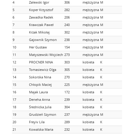
4
Zalewski Igor
306
mężczyzna
M
3
5
Koper Krzysztof
282
mężczyzna
M
4
6
Zawadka Radek
206
mężczyzna
M
5
7
Krawczak Paweł
240
mężczyzna
M
6
8
Krzak Mikołaj
302
mężczyzna
M
7
9
Gajownik Szymon
238
mężczyzna
M
8
10
Her Gustaw
154
mężczyzna
M
9
11
Matyszewski Wojciech
273
mężczyzna
M
10
12
PROCNER NINA
303
kobieta
K
2
13
Tomasiewicz Olga
305
kobieta
K
3
14
Sokorska Nina
270
kobieta
K
4
15
Chłopik Maciej
225
mężczyzna
M
11
16
Majak Laura
172
kobieta
K
5
17
Deneha Anna
239
kobieta
K
6
18
Średnicka Julia
304
kobieta
K
7
19
Grudzień Szymon
237
mężczyzna
M
12
20
Freyiv Lila
289
kobieta
K
8
21
Kowalska Maria
232
kobieta
K
9