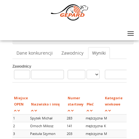
Lista zawodów
>
XII Bieg Niepodległości w Józefowie
>
1 km (2011-2012)
Dane konkurencji
Zawodnicy
Wyniki
Zawodnicy
M
w
Miejsce
Numer
Kategorie
k
OPEN
Nazwisko i imię
startowy
Płeć
wiekowe
w
1
Spytek Michał
283
mężczyzna
M
1
2
Ornoch Miłosz
141
mężczyzna
K
1
3
Pastuła Szymon
203
mężczyzna
M
2