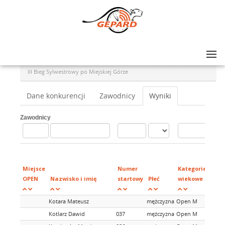
Lista zawodów
>
III Bieg Sylwestrowego i Marsz Nordic Walking po Miejskiej Górze
>
III Bieg Sylwestrowy po Miejskiej Górze
Dane konkurencji
Zawodnicy
Wyniki
Zawodnicy
Miejsce
Numer
Kategorie
OPEN
Nazwisko i imię
startowy
Płeć
wiekowe
Kotara Mateusz
mężczyzna
Open M
Kotlarz Dawid
037
mężczyzna
Open M