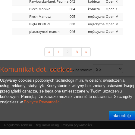
Pawłowska-Jurek Paulina
042
kobieta
Open K
Piech Monika
004
kobieta
Open K
Piech Mariusz
005
mężczyzna
Open M
Pięta ROBERT
030
mężczyzna
Open M
plaszczynski marcin
046
mężczyzna
Open M
«
1
2
3
»
Komunikat dot. cookies
Liczba rekordów na stronie:
Używamy cookies i podobnych technologii m.in. w celach: świadczenia
usług, reklamy, statystyk. Korzystanie z witryny bez zmiany ustawień Twojej
przeglądarki oznacza, że będą one umieszczane w Twoim urządzeniu
końcowym. Pamiętaj, że zawsze możesz zmienić te ustawienia. Szczegóły
znajdziesz w
Polityce Prywatności
.
Regulamin serwisu
Regulamin usług
Polityka prywatności
Właścicielem serwisu jest
RFID.Zone Sp. z o.o.