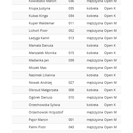
Kowieszko Marcin
036
mężczyzna
Open M
Krupa Justyna
035
kobieta
Open K
Kubas Kinga
034
kobieta
Open K
Kuper Waldemar
011
mężczyzna
Open M
Lichoń Piotr
052
mężczyzna
Open M
Ładyga Kamil
013
mężczyzna
Open M
Mamala Danuta
kobieta
Open K
Marszalek Monika
015
kobieta
Open K
Maślanka Jan
039
mężczyzna
Open M
Miczek Max
mężczyzna
Open M
Nazimek Lilianna
kobieta
Open K
Nowak Andrzej
027
mężczyzna
Open M
Obrzud Małgorzata
008
kobieta
Open K
Ogórek Dariusz
010
mężczyzna
Open M
Orzechowska Sylwia
kobieta
Open K
Orzechowski Krzysztof
mężczyzna
Open M
Pajor Marcin
001
mężczyzna
Open M
Palmi Piotr
043
mężczyzna
Open M