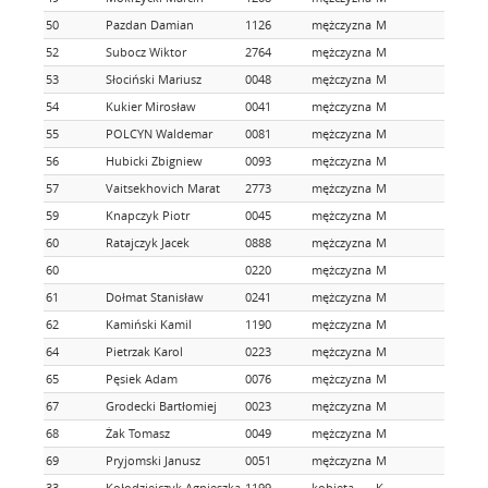
50
Pazdan Damian
1126
mężczyzna
M
52
Subocz Wiktor
2764
mężczyzna
M
53
Słociński Mariusz
0048
mężczyzna
M
54
Kukier Mirosław
0041
mężczyzna
M
55
POLCYN Waldemar
0081
mężczyzna
M
56
Hubicki Zbigniew
0093
mężczyzna
M
57
Vaitsekhovich Marat
2773
mężczyzna
M
59
Knapczyk Piotr
0045
mężczyzna
M
60
Ratajczyk Jacek
0888
mężczyzna
M
60
0220
mężczyzna
M
61
Dołmat Stanisław
0241
mężczyzna
M
62
Kamiński Kamil
1190
mężczyzna
M
64
Pietrzak Karol
0223
mężczyzna
M
65
Pęsiek Adam
0076
mężczyzna
M
67
Grodecki Bartłomiej
0023
mężczyzna
M
68
Żak Tomasz
0049
mężczyzna
M
69
Pryjomski Janusz
0051
mężczyzna
M
33
Kołodziejczyk Agnieszka
1199
kobieta
K