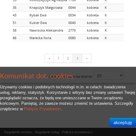
35
Knapczyk Małgorzata
0044
kobieta
K
43
Rybak Ewa
0034
kobieta
K
51
Kukier Ewa
0040
kobieta
K
58
Nawrocka Aleksandra
2770
kobieta
K
66
Marecka Ilona
0080
kobieta
K
«
1
2
3
»
Komunikat dot. cookies
Liczba rekordów na stronie:
Używamy cookies i podobnych technologii m.in. w celach: świadczenia
usług, reklamy, statystyk. Korzystanie z witryny bez zmiany ustawień Twojej
przeglądarki oznacza, że będą one umieszczane w Twoim urządzeniu
końcowym. Pamiętaj, że zawsze możesz zmienić te ustawienia. Szczegóły
znajdziesz w
Polityce Prywatności
.
Regulamin serwisu
Regulamin usług
Polityka prywatności