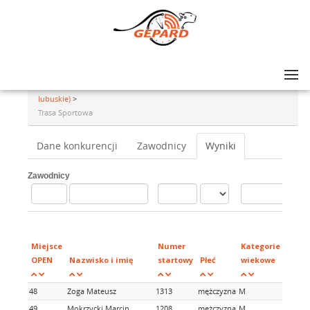
Lista zawodów
>
GRAND PRIX AMATORÓW NA SZOSIE - rajd #13, Zielona Góra (woj.
lubuskie)
>
Trasa Sportowa
Dane konkurencji
Zawodnicy
Wyniki
Zawodnicy
Miejsce
Numer
Kategorie
OPEN
Nazwisko i imię
startowy
Płeć
wiekowe
48
Zoga Mateusz
1313
mężczyzna
M
49
Mokrzycki Marcin
1208
mężczyzna
M