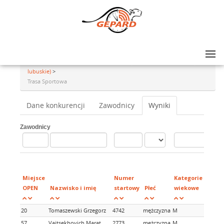
Lista zawodów
>
GRAND PRIX AMATORÓW NA SZOSIE - rajd #13, Zielona Góra (woj.
lubuskie)
>
Trasa Sportowa
Dane konkurencji
Zawodnicy
Wyniki
Zawodnicy
Miejsce
Numer
Kategorie
OPEN
Nazwisko i imię
startowy
Płeć
wiekowe
20
Tomaszewski Grzegorz
4742
mężczyzna
M
57
Vaitsekhovich Marat
2773
mężczyzna
M