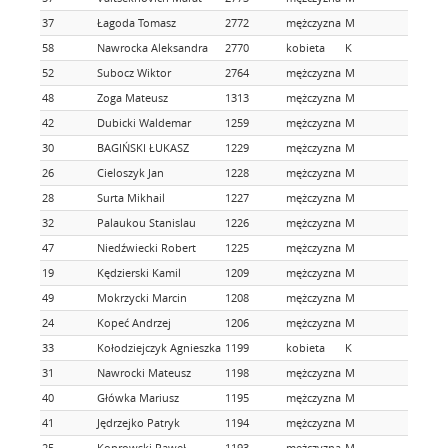
37
Łagoda Tomasz
2772
mężczyzna
M
58
Nawrocka Aleksandra
2770
kobieta
K
52
Subocz Wiktor
2764
mężczyzna
M
48
Zoga Mateusz
1313
mężczyzna
M
42
Dubicki Waldemar
1259
mężczyzna
M
30
BAGIŃSKI ŁUKASZ
1229
mężczyzna
M
26
Cieloszyk Jan
1228
mężczyzna
M
28
Surta Mikhail
1227
mężczyzna
M
32
Palaukou Stanislau
1226
mężczyzna
M
47
Niedźwiecki Robert
1225
mężczyzna
M
19
Kędzierski Kamil
1209
mężczyzna
M
49
Mokrzycki Marcin
1208
mężczyzna
M
24
Kopeć Andrzej
1206
mężczyzna
M
33
Kołodziejczyk Agnieszka
1199
kobieta
K
31
Nawrocki Mateusz
1198
mężczyzna
M
40
Główka Mariusz
1195
mężczyzna
M
41
Jędrzejko Patryk
1194
mężczyzna
M
25
Koprowski Paweł
1193
mężczyzna
M