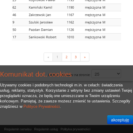
62
Kamiński Kamil
1190
mężczyzna
M
46
Zakrzewski Jan
1167
mężczyzna
M
9
Szulski Jarosław
1162
mężczyzna
M
50
Pazdan Damian
1126
mężczyzna
M
17
Sankowski Robert
1010
mężczyzna
M
«
1
2
3
»
Komunikat dot. cookies
Liczba rekordów na stronie:
Używamy cookies i podobnych technologii m.in. w celach: świadczenia
usług, reklamy, statystyk. Korzystanie z witryny bez zmiany ustawień Twojej
przeglądarki oznacza, że będą one umieszczane w Twoim urządzeniu
końcowym. Pamiętaj, że zawsze możesz zmienić te ustawienia. Szczegóły
znajdziesz w
Polityce Prywatności
.
Regulamin serwisu
Regulamin usług
Polityka prywatności