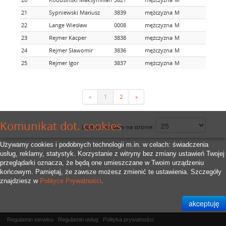
21
Sypniewski Mariusz
3839
mężczyzna
M
22
Lange Wiesław
0008
mężczyzna
M
23
Rejmer Kacper
3838
mężczyzna
M
24
Rejmer Sławomir
3836
mężczyzna
M
25
Rejmer Igor
3837
mężczyzna
M
«
1
2
»
Komunikat dot. cookies
Liczba rekordów na stronie:
Używamy cookies i podobnych technologii m.in. w celach: świadczenia
usług, reklamy, statystyk. Korzystanie z witryny bez zmiany ustawień Twojej
przeglądarki oznacza, że będą one umieszczane w Twoim urządzeniu
końcowym. Pamiętaj, że zawsze możesz zmienić te ustawienia. Szczegóły
znajdziesz w
Polityce Prywatności
.
Regulamin serwisu
Regulamin usług
Polityka prywatności