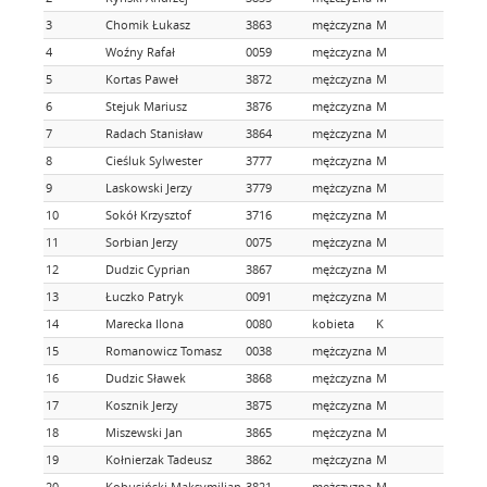
3
Chomik Łukasz
3863
mężczyzna
M
4
Woźny Rafał
0059
mężczyzna
M
5
Kortas Paweł
3872
mężczyzna
M
6
Stejuk Mariusz
3876
mężczyzna
M
7
Radach Stanisław
3864
mężczyzna
M
8
Cieśluk Sylwester
3777
mężczyzna
M
9
Laskowski Jerzy
3779
mężczyzna
M
10
Sokół Krzysztof
3716
mężczyzna
M
11
Sorbian Jerzy
0075
mężczyzna
M
12
Dudzic Cyprian
3867
mężczyzna
M
13
Łuczko Patryk
0091
mężczyzna
M
14
Marecka Ilona
0080
kobieta
K
15
Romanowicz Tomasz
0038
mężczyzna
M
16
Dudzic Sławek
3868
mężczyzna
M
17
Kosznik Jerzy
3875
mężczyzna
M
18
Miszewski Jan
3865
mężczyzna
M
19
Kołnierzak Tadeusz
3862
mężczyzna
M
20
Kobusiński Maksymilian
3821
mężczyzna
M