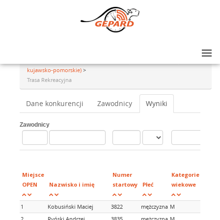
Lista zawodów
>
GRAND PRIX AMATORÓW NA SZOSIE - rajd #16, Tuchola (woj.
kujawsko-pomorskie)
>
Trasa Rekreacyjna
Dane konkurencji
Zawodnicy
Wyniki
Zawodnicy
Miejsce
Numer
Kategorie
OPEN
Nazwisko i imię
startowy
Płeć
wiekowe
1
Kobusiński Maciej
3822
mężczyzna
M
2
Ryński Andrzej
3835
mężczyzna
M