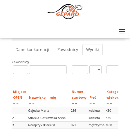
Lista zawodów
>
Otwocka Dycha / Otwocka Piątka
>
Nordic Walking 5 km
Dane konkurencji
Zawodnicy
Wyniki
Zawodnicy
Miejsce
Numer
Kategorie
OPEN
Nazwisko i imię
startowy
Płeć
wiekowe
1
Gajęcka Marta
236
kobieta
K30
2
Struska-Gatkowska Anna
kobieta
K40
3
Narajczyk !Dariusz
071
mężczyzna
M60