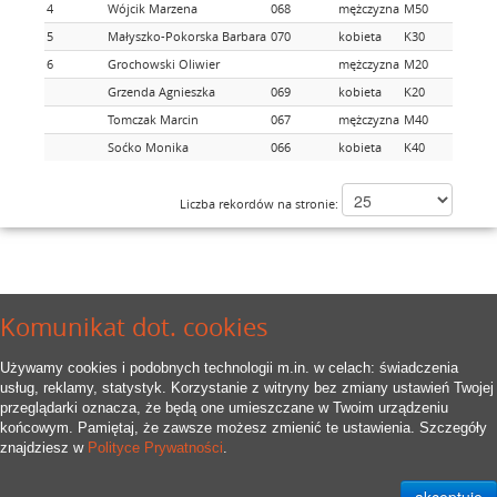
4
Wójcik Marzena
068
mężczyzna
M50
5
Małyszko-Pokorska Barbara
070
kobieta
K30
6
Grochowski Oliwier
mężczyzna
M20
Grzenda Agnieszka
069
kobieta
K20
Tomczak Marcin
067
mężczyzna
M40
Soćko Monika
066
kobieta
K40
Liczba rekordów na stronie:
Komunikat dot. cookies
Używamy cookies i podobnych technologii m.in. w celach: świadczenia
usług, reklamy, statystyk. Korzystanie z witryny bez zmiany ustawień Twojej
przeglądarki oznacza, że będą one umieszczane w Twoim urządzeniu
końcowym. Pamiętaj, że zawsze możesz zmienić te ustawienia. Szczegóły
znajdziesz w
Polityce Prywatności
.