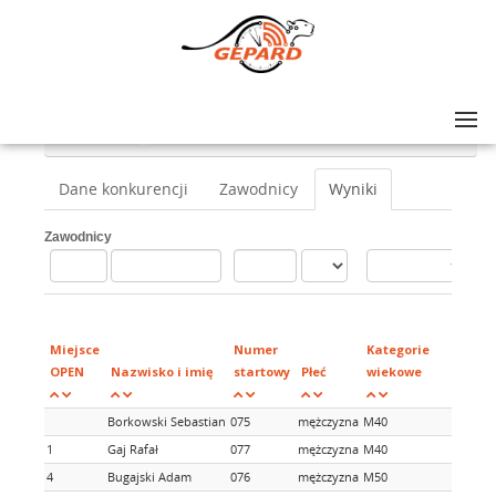
Lista zawodów
>
Otwocka Dycha / Otwocka Piątka
>
Nordic Walking 10km
Dane konkurencji
Zawodnicy
Wyniki
Zawodnicy
Mi
w
Miejsce
Numer
Kategorie
ka
OPEN
Nazwisko i imię
startowy
Płeć
wiekowe
wi
Borkowski Sebastian
075
mężczyzna
M40
1
Gaj Rafał
077
mężczyzna
M40
1
4
Bugajski Adam
076
mężczyzna
M50
1