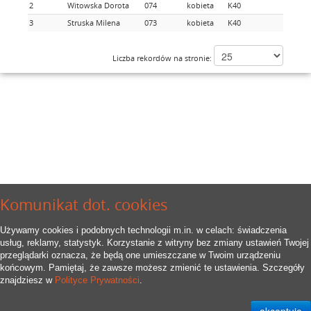
2
Witowska Dorota
074
kobieta
K40
1
3
Struska Milena
073
kobieta
K40
2
Liczba rekordów na stronie:
Komunikat dot. cookies
Używamy cookies i podobnych technologii m.in. w celach: świadczenia
usług, reklamy, statystyk. Korzystanie z witryny bez zmiany ustawień Twojej
przeglądarki oznacza, że będą one umieszczane w Twoim urządzeniu
końcowym. Pamiętaj, że zawsze możesz zmienić te ustawienia. Szczegóły
znajdziesz w
Polityce Prywatności
.