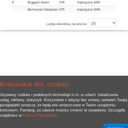
4
Bugajski Adam
076
mężczyzna
M50
1
Borkowski Sebastian
075
mężczyzna
M40
Liczba rekordów na stronie:
Komunikat dot. cookies
Używamy cookies i podobnych technologii m.in. w celach: świadczenia
usług, reklamy, statystyk. Korzystanie z witryny bez zmiany ustawień Twojej
przeglądarki oznacza, że będą one umieszczane w Twoim urządzeniu
końcowym. Pamiętaj, że zawsze możesz zmienić te ustawienia. Szczegóły
znajdziesz w
Polityce Prywatności
.