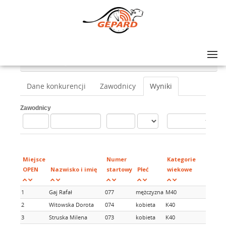
Lista zawodów
>
Otwocka Dycha / Otwocka Piątka
>
Nordic Walking 10km
Dane konkurencji
Zawodnicy
Wyniki
Zawodnicy
Mi
w
Miejsce
Numer
Kategorie
ka
OPEN
Nazwisko i imię
startowy
Płeć
wiekowe
wi
1
Gaj Rafał
077
mężczyzna
M40
1
2
Witowska Dorota
074
kobieta
K40
1
3
Struska Milena
073
kobieta
K40
2