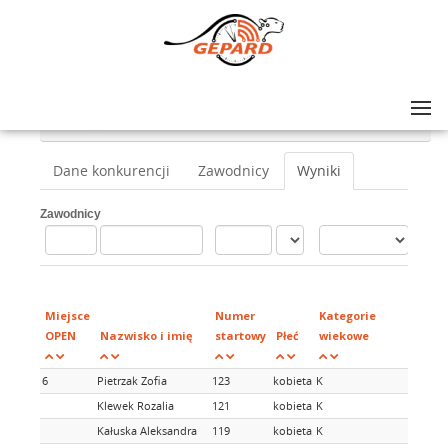
Lista zawodów
>
Otwocka Dycha / Otwocka Piątka
>
dziecięcy 2017-2018 300m dziewczęta
Dane konkurencji
Zawodnicy
Wyniki
Zawodnicy
Miej
w
Miejsce
Numer
Kategorie
kate
OPEN
Nazwisko i imię
startowy
Płeć
wiekowe
wiek
6
Pietrzak Zofia
123
kobieta
K
6
Klewek Rozalia
121
kobieta
K
Kałuska Aleksandra
119
kobieta
K