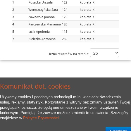
1
Kosacka Urszula
122
kobieta
K
1
2
Wereszczyńska Sara
124
kobieta
K
2
3
Zawadzka Joanna
125
kobieta
K
3
4
Karczewska Marianna
120
kobieta
K
4
5
Jasik Apolonia
118
kobieta
K
5
7
Bielecka Antonina
232
kobieta
K
7
Liczba rekordów na stronie:
Komunikat dot. cookies
Używamy cookies i podobnych technologii m.in. w celach: świadczenia
usług, reklamy, statystyk. Korzystanie z witryny bez zmiany ustawień Twojej
przeglądarki oznacza, że będą one umieszczane w Twoim urządzeniu
końcowym. Pamiętaj, że zawsze możesz zmienić te ustawienia. Szczegóły
znajdziesz w
Polityce Prywatności
.