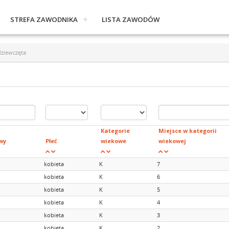
STREFA ZAWODNIKA
LISTA ZAWODÓW
dziewczęta
Kategorie
Miejsce w kategorii
wy
Płeć
wiekowe
wiekowej
kobieta
K
7
kobieta
K
6
kobieta
K
5
kobieta
K
4
kobieta
K
3
kobieta
K
2