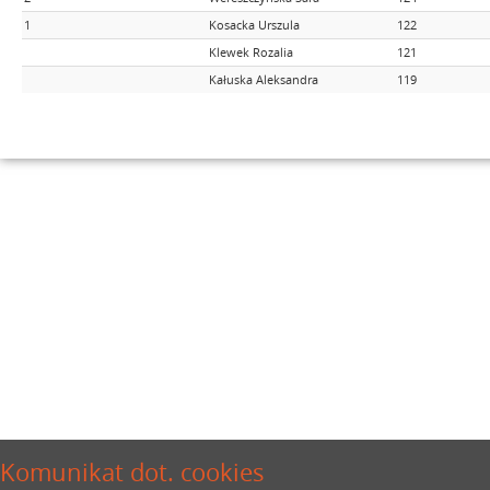
1
Kosacka Urszula
122
Klewek Rozalia
121
Kałuska Aleksandra
119
Komunikat dot. cookies