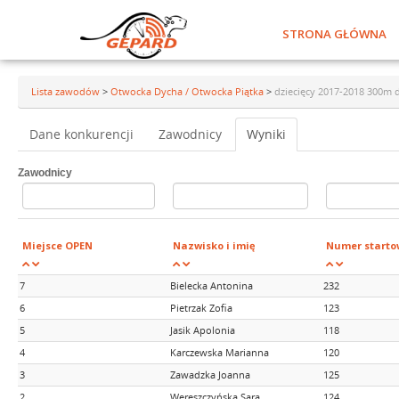
STRONA GŁÓWNA
Lista zawodów
>
Otwocka Dycha / Otwocka Piątka
>
dziecięcy 2017-2018 300m 
Dane konkurencji
Zawodnicy
Wyniki
Zawodnicy
Miejsce OPEN
Nazwisko i imię
Numer starto
7
Bielecka Antonina
232
6
Pietrzak Zofia
123
5
Jasik Apolonia
118
4
Karczewska Marianna
120
3
Zawadzka Joanna
125
2
Wereszczyńska Sara
124