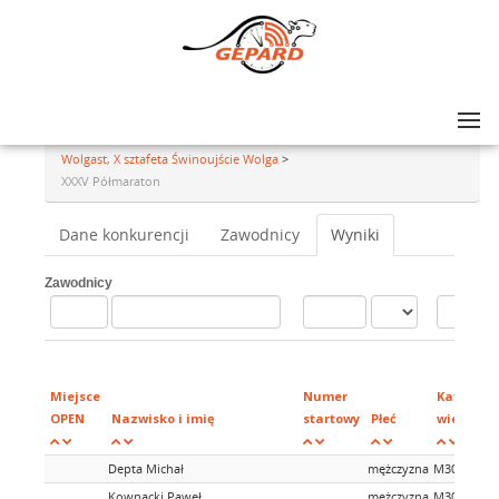
Lista zawodów
>
46. Międzynarodowy Maraton Świnoujście Wolgast XXXV Półmaraton
Wolgast, X sztafeta Świnoujście Wolga
>
XXXV Półmaraton
Dane konkurencji
Zawodnicy
Wyniki
Zawodnicy
Miejsce
Numer
Kategori
OPEN
Nazwisko i imię
startowy
Płeć
wiekowe
Depta Michał
mężczyzna
M30
Kownacki Paweł
mężczyzna
M30