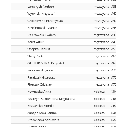
Lambrych Norbert
mężczyzna
M35
Wytwicki Krzysztof
mężczyzna
M40
Grochowina Przemysław
mężczyzna
M40
Krześniowski Marcin
mężczyzna
M45
Dobrowolski Adam
mężczyzna
M45
Karcz Artur
mężczyzna
M45
Szłapka Dariusz
mężczyzna
M55
Slaby Piotr
mężczyzna
M60
OLENDRZYNSKI Krzysztof
mężczyzna
M65
Zaborowski Janusz
mężczyzna
M70
Ratajczak Grzegorz
mężczyzna
M70
Florczak Zdzisław
mężczyzna
M70
Kownacka Anna
kobieta
K30
Juszczyk-Bukowiecka Magdalena
kobieta
K40
Murawska Monika
kobieta
K45
Zapędowska Sabina
kobieta
K50
Drzewiecka Agnieszka
kobieta
K55
Pietras Anita
kobieta
K60